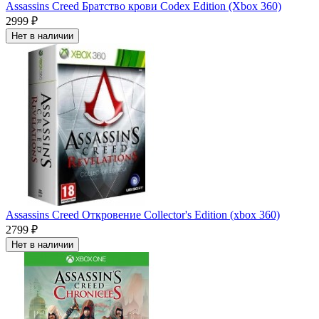
Assassins Creed Братство крови Codex Edition (Xbox 360)
2999 ₽
Нет в наличии
Assassins Creed Откровение Collector's Edition (xbox 360)
2799 ₽
Нет в наличии