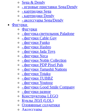
Sega & Dendy
- игровые приставки Sega/Dendy
- картриджи Sega
- картриджи Dendy
- аксессуары Sega/Dendy
Фигурки
Фигурки
- фигурка-светильник Paladone
- фигурки Cable Guy
- фигурки Funko
- фигурки Hasbro
- фигурки Jada Toys
- фигурки Neca
- фигурки Noble Collection
- фигурки PDP Pixel Pals
- фигурки Tamashii Nations
- фигурки Totaku
- фигурки TUBBZ
- фигурки Youtooz
- фигурки Good Smile Company
- фигурки разное
Конструкторы LEGO
Куклы ЛОЛ (LOL)
Оловянные солдатики
Аксессуары