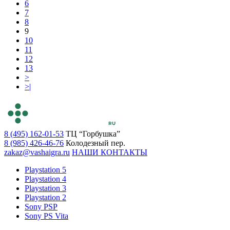
6
7
8
9
10
11
12
13
>
>|
8 (495) 162-01-53
ТЦ “Горбушка”
8 (985) 426-46-76
Колодезный пер.
zakaz@vashaigra.ru
НАШИ КОНТАКТЫ
Playstation 5
Playstation 4
Playstation 3
Playstation 2
Sony PSP
Sony PS Vita