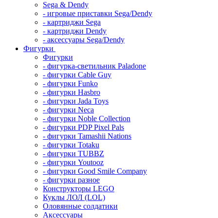
Sega & Dendy
- игровые приставки Sega/Dendy
- картриджи Sega
- картриджи Dendy
- аксессуары Sega/Dendy
Фигурки
Фигурки
- фигурка-светильник Paladone
- фигурки Cable Guy
- фигурки Funko
- фигурки Hasbro
- фигурки Jada Toys
- фигурки Neca
- фигурки Noble Collection
- фигурки PDP Pixel Pals
- фигурки Tamashii Nations
- фигурки Totaku
- фигурки TUBBZ
- фигурки Youtooz
- фигурки Good Smile Company
- фигурки разное
Конструкторы LEGO
Куклы ЛОЛ (LOL)
Оловянные солдатики
Аксессуары