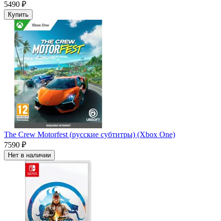
5490 ₽
Купить
The Crew Motorfest (русские субтитры) (Xbox One)
7590 ₽
Нет в наличии