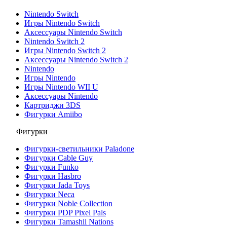
Nintendo Switch
Игры Nintendo Switch
Аксессуары Nintendo Switch
Nintendo Switch 2
Игры Nintendo Switch 2
Аксессуары Nintendo Switch 2
Nintendo
Игры Nintendo
Игры Nintendo WII U
Аксессуары Nintendo
Картриджи 3DS
Фигурки Amiibo
Фигурки
Фигурки-светильники Paladone
Фигурки Cable Guy
Фигурки Funko
Фигурки Hasbro
Фигурки Jada Toys
Фигурки Neca
Фигурки Noble Collection
Фигурки PDP Pixel Pals
Фигурки Tamashii Nations