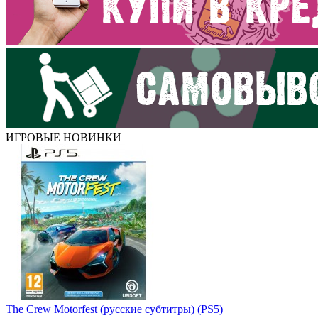
ИГРОВЫЕ НОВИНКИ
The Crew Motorfest (русские субтитры) (PS5)