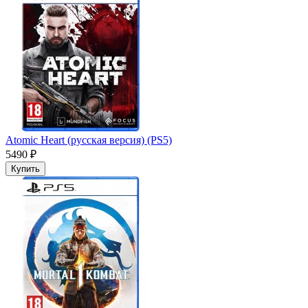
Atomic Heart (русская версия) (PS5)
5490 ₽
Купить