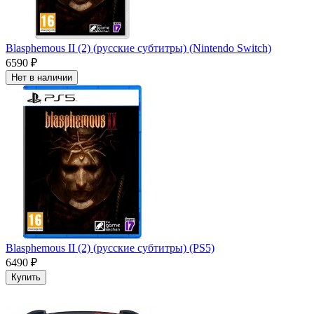
Blasphemous II (2) (русские субтитры) (Nintendo Switch)
6590 ₽
Нет в наличии
Blasphemous II (2) (русские субтитры) (PS5)
6490 ₽
Купить