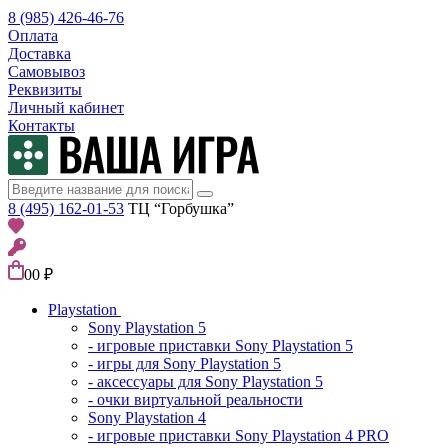
8 (985) 426-46-76
Оплата
Доставка
Самовывоз
Реквизиты
Личный кабинет
Контакты
8 (495) 162-01-53
ТЦ “Горбушка”
0
0 ₽
Playstation
Sony Playstation 5
- игровые приставки Sony Playstation 5
- игры для Sony Playstation 5
- аксессуары для Sony Playstation 5
- очки виртуальной реальности
Sony Playstation 4
- игровые приставки Sony Playstation 4 PRO