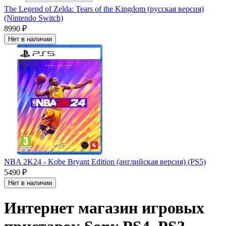
The Legend of Zelda: Tears of the Kingdom (русская версия)
(Nintendo Switch)
8990 ₽
Нет в наличии
NBA 2K24 - Kobe Bryant Edition (английская версия) (PS5)
5490 ₽
Нет в наличии
Интернет магазин игровых