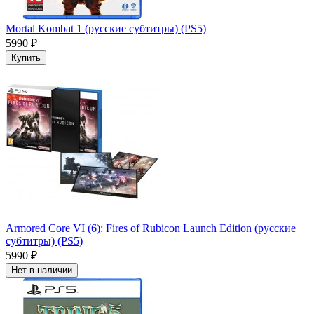
Mortal Kombat 1 (русские субтитры) (PS5)
5990 ₽
Купить
Armored Core VI (6): Fires of Rubicon Launch Edition (русские
субтитры) (PS5)
5990 ₽
Нет в наличии