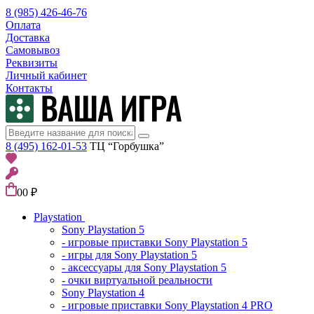
8 (985) 426-46-76
Оплата
Доставка
Самовывоз
Реквизиты
Личный кабинет
Контакты
8 (495) 162-01-53
ТЦ “Горбушка”
0
0 ₽
Playstation
Sony Playstation 5
- игровые приставки Sony Playstation 5
- игры для Sony Playstation 5
- аксессуары для Sony Playstation 5
- очки виртуальной реальности
Sony Playstation 4
- игровые приставки Sony Playstation 4 PRO