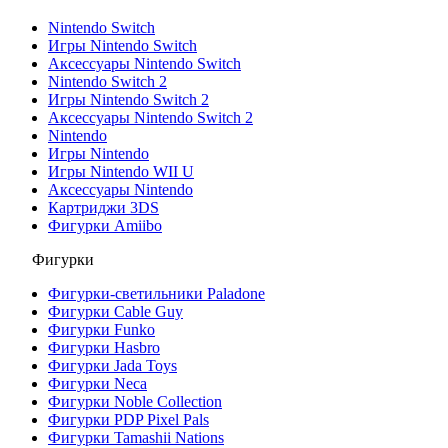
Nintendo Switch
Игры Nintendo Switch
Аксессуары Nintendo Switch
Nintendo Switch 2
Игры Nintendo Switch 2
Аксессуары Nintendo Switch 2
Nintendo
Игры Nintendo
Игры Nintendo WII U
Аксессуары Nintendo
Картриджи 3DS
Фигурки Amiibo
Фигурки
Фигурки-светильники Paladone
Фигурки Cable Guy
Фигурки Funko
Фигурки Hasbro
Фигурки Jada Toys
Фигурки Neca
Фигурки Noble Collection
Фигурки PDP Pixel Pals
Фигурки Tamashii Nations