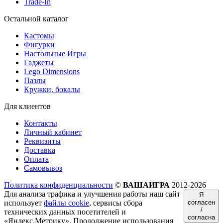
Trade-In
Остальной каталог
Кастомы
Фигурки
Настольные Игры
Гаджеты
Lego Dimensions
Пазлы
Кружки, бокалы
Для клиентов
Контакты
Личный кабинет
Реквизиты
Доставка
Оплата
Самовывоз
Политика конфиденциальности
©
ВАШАИГРА
2012-2026
Для анализа трафика и улучшения работы наш сайт
Я
использует
файлы cookie
, сервисы сбора
согласен
/
технических данных посетителей и
согласна
«Яндекс.Метрику». Продолжение использования