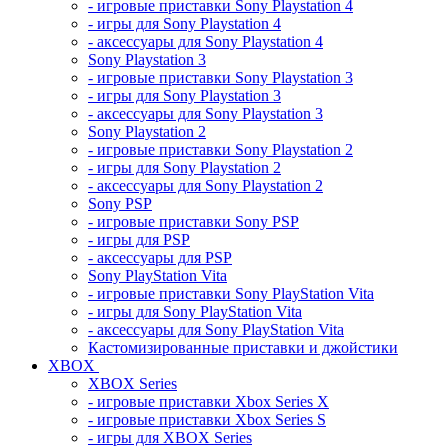
- игровые приставки Sony Playstation 4
- игры для Sony Playstation 4
- аксессуары для Sony Playstation 4
Sony Playstation 3
- игровые приставки Sony Playstation 3
- игры для Sony Playstation 3
- аксессуары для Sony Playstation 3
Sony Playstation 2
- игровые приставки Sony Playstation 2
- игры для Sony Playstation 2
- аксессуары для Sony Playstation 2
Sony PSP
- игровые приставки Sony PSP
- игры для PSP
- аксессуары для PSP
Sony PlayStation Vita
- игровые приставки Sony PlayStation Vita
- игры для Sony PlayStation Vita
- аксессуары для Sony PlayStation Vita
Кастомизированные приставки и джойстики
XBOX
XBOX Series
- игровые приставки Xbox Series X
- игровые приставки Xbox Series S
- игры для XBOX Series