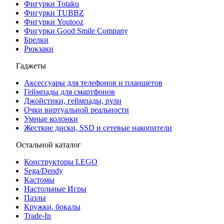
Фигурки Totaku
Фигурки TUBBZ
Фигурки Youtooz
Фигурки Good Smile Company
Брелки
Рюкзаки
Гаджеты
Аксессуары для телефонов и планшетов
Геймпады для смартфонов
Джойстики, геймпады, рули
Очки виртуальной реальности
Умные колонки
Жесткие диски, SSD и сетевые накопители
Остальной каталог
Конструкторы LEGO
Sega/Dendy
Кастомы
Настольные Игры
Пазлы
Кружки, бокалы
Trade-In