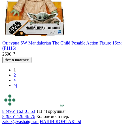
Фигурка SW Mandalorian The Child Posable Action Figure 16см
(F1116)
2690 ₽
Нет в наличии
1
2
>
>|
8 (495) 162-01-53
ТЦ “Горбушка”
8 (985) 426-46-76
Колодезный пер.
zakaz@vashaigra.ru
НАШИ КОНТАКТЫ