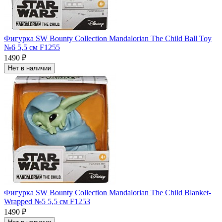
Фигурка SW Bounty Collection Mandalorian The Child Ball Toy
№6 5,5 см F1255
1490 ₽
Нет в наличии
Фигурка SW Bounty Collection Mandalorian The Child Blanket-
Wrapped №5 5,5 см F1253
1490 ₽