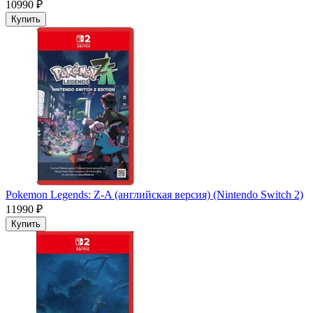
10990 ₽
Купить
Pokemon Legends: Z-A (английская версия) (Nintendo Switch 2)
11990 ₽
Купить