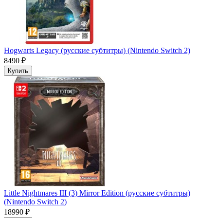
Hogwarts Legacy (русские субтитры) (Nintendo Switch 2)
8490 ₽
Купить
Little Nightmares III (3) Mirror Edition (русские субтитры)
(Nintendo Switch 2)
18990 ₽