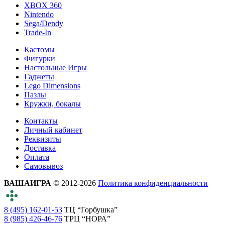
XBOX 360
Nintendo
Sega/Dendy
Trade-In
Кастомы
Фигурки
Настольные Игры
Гаджеты
Lego Dimensions
Пазлы
Кружки, бокалы
Контакты
Личный кабинет
Реквизиты
Доставка
Оплата
Самовывоз
ВАШАИГРА
© 2012-2026
Политика конфиденциальности
8 (495) 162-01-53
ТЦ “Горбушка”
8 (985) 426-46-76
ТРЦ “НОРА”