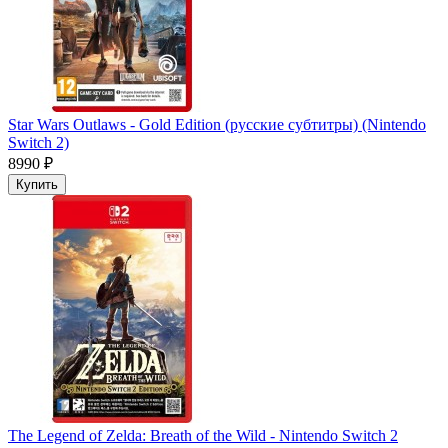
Star Wars Outlaws - Gold Edition (русские субтитры) (Nintendo
Switch 2)
8990 ₽
Купить
The Legend of Zelda: Breath of the Wild - Nintendo Switch 2