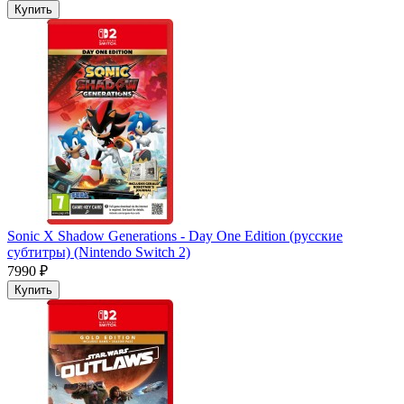
Купить
Sonic X Shadow Generations - Day One Edition (русские
субтитры) (Nintendo Switch 2)
7990 ₽
Купить