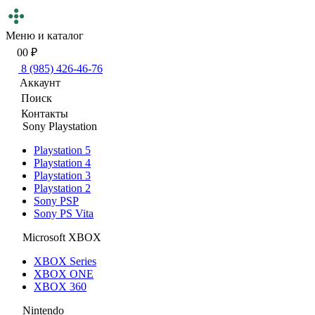
Меню и каталог
0
0 ₽
8 (985) 426-46-76
Аккаунт
Поиск
Контакты
Sony Playstation
Playstation 5
Playstation 4
Playstation 3
Playstation 2
Sony PSP
Sony PS Vita
Microsoft XBOX
XBOX Series
XBOX ONE
XBOX 360
Nintendo