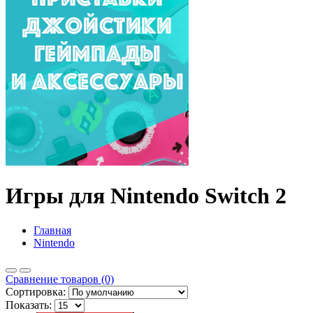
Игры для Nintendo Switch 2
Главная
Nintendo
Сравнение товаров (0)
Сортировка:
Показать: