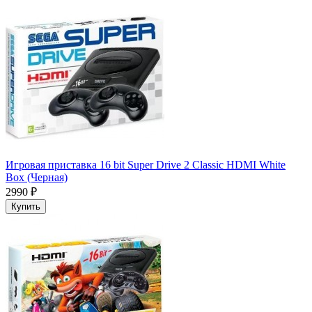
Игровая приставка 16 bit Super Drive 2 Classic HDMI White
Box (Черная)
2990 ₽
Купить