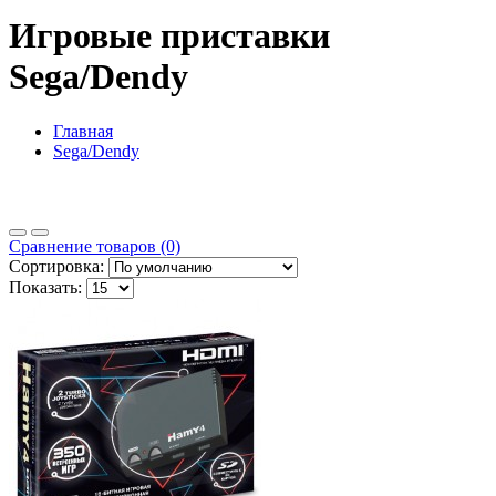
Игровые приставки
Sega/Dendy
Главная
Sega/Dendy
Сравнение товаров (0)
Сортировка:
Показать: