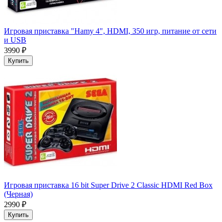
Игровая приставка "Hamy 4", HDMI, 350 игр, питание от сети
и USB
3990 ₽
Купить
Игровая приставка 16 bit Super Drive 2 Classic HDMI Red Box
(Черная)
2990 ₽
Купить