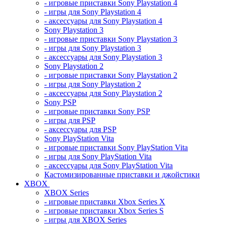
- игровые приставки Sony Playstation 4
- игры для Sony Playstation 4
- аксессуары для Sony Playstation 4
Sony Playstation 3
- игровые приставки Sony Playstation 3
- игры для Sony Playstation 3
- аксессуары для Sony Playstation 3
Sony Playstation 2
- игровые приставки Sony Playstation 2
- игры для Sony Playstation 2
- аксессуары для Sony Playstation 2
Sony PSP
- игровые приставки Sony PSP
- игры для PSP
- аксессуары для PSP
Sony PlayStation Vita
- игровые приставки Sony PlayStation Vita
- игры для Sony PlayStation Vita
- аксессуары для Sony PlayStation Vita
Кастомизированные приставки и джойстики
XBOX
XBOX Series
- игровые приставки Xbox Series X
- игровые приставки Xbox Series S
- игры для XBOX Series