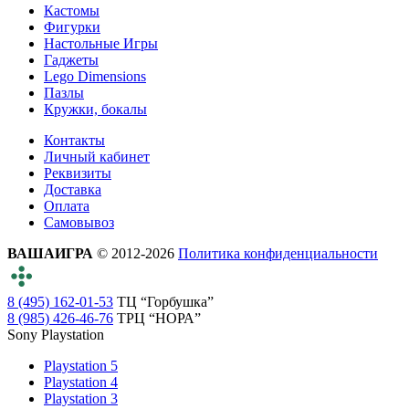
Кастомы
Фигурки
Настольные Игры
Гаджеты
Lego Dimensions
Пазлы
Кружки, бокалы
Контакты
Личный кабинет
Реквизиты
Доставка
Оплата
Самовывоз
ВАШАИГРА
© 2012-2026
Политика конфиденциальности
8 (495) 162-01-53
ТЦ “Горбушка”
8 (985) 426-46-76
ТРЦ “НОРА”
Sony Playstation
Playstation 5
Playstation 4
Playstation 3