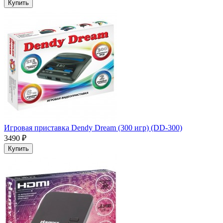
Купить
Игровая приставка Dendy Dream (300 игр) (DD-300)
3490 ₽
Купить