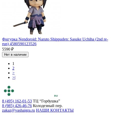
Фигурка Nendoroid: Naruto Shippuden: Sasuke Uchiha (2nd re-
run) 4580590123526
5590 ₽
Нет в наличии
1
2
>
>|
8 (495) 162-01-53
ТЦ “Горбушка”
8 (985) 426-46-76
Колодезный пер.
zakaz@vashaigra.ru
НАШИ КОНТАКТЫ