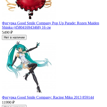
Фигурка Good Smile Company Pop Up Parade: Rozen Maiden
Shinku (4580416943468) 16 см
5490 ₽
Нет в наличии
Фигурка Good Smile Company: Racing Miku 2013 859144
11990 ₽