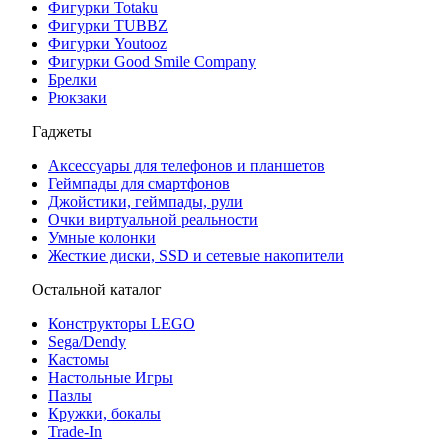
Фигурки Totaku
Фигурки TUBBZ
Фигурки Youtooz
Фигурки Good Smile Company
Брелки
Рюкзаки
Гаджеты
Аксессуары для телефонов и планшетов
Геймпады для смартфонов
Джойстики, геймпады, рули
Очки виртуальной реальности
Умные колонки
Жесткие диски, SSD и сетевые накопители
Остальной каталог
Конструкторы LEGO
Sega/Dendy
Кастомы
Настольные Игры
Пазлы
Кружки, бокалы
Trade-In