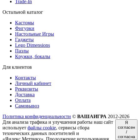
Trade-In
Остальной каталог
Кастомы
Фигурки
Настольные Игры
Гаджеты
Lego Dimensions
Пазлы
Кружки, бокалы
Для клиентов
Контакты
Личный кабинет
Реквизиты
Доставка
Оплата
Самовывоз
Политика конфиденциальности
©
ВАШАИГРА
2012-2026
Для анализа трафика и улучшения работы наш сайт
Я
использует
файлы cookie
, сервисы сбора
согласен
/
технических данных посетителей и
согласна
«Яндекс.Метрику». Продолжение использования