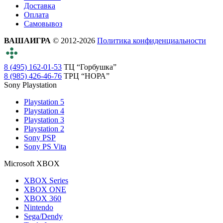
Доставка
Оплата
Самовывоз
ВАШАИГРА
© 2012-2026
Политика конфиденциальности
8 (495) 162-01-53
ТЦ “Горбушка”
8 (985) 426-46-76
ТРЦ “НОРА”
Sony Playstation
Playstation 5
Playstation 4
Playstation 3
Playstation 2
Sony PSP
Sony PS Vita
Microsoft XBOX
XBOX Series
XBOX ONE
XBOX 360
Nintendo
Sega/Dendy