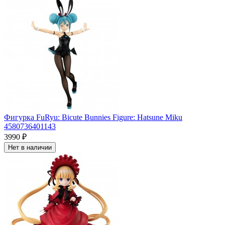
Фигурка FuRyu: Bicute Bunnies Figure: Hatsune Miku
4580736401143
3990 ₽
Нет в наличии