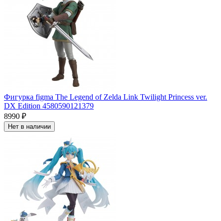
Фигурка figma The Legend of Zelda Link Twilight Princess ver.
DX Edition 4580590121379
8990 ₽
Нет в наличии