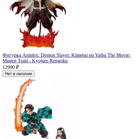
Фигурка Aniplex: Demon Slayer: Kimetsu no Yaiba The Movie:
Mugen Train - Kyojuro Rengoku
12990 ₽
Нет в наличии