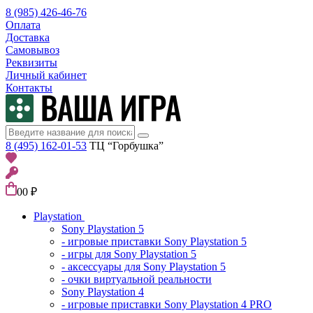
8 (985) 426-46-76
Оплата
Доставка
Самовывоз
Реквизиты
Личный кабинет
Контакты
8 (495) 162-01-53
ТЦ “Горбушка”
0
0 ₽
Playstation
Sony Playstation 5
- игровые приставки Sony Playstation 5
- игры для Sony Playstation 5
- аксессуары для Sony Playstation 5
- очки виртуальной реальности
Sony Playstation 4
- игровые приставки Sony Playstation 4 PRO