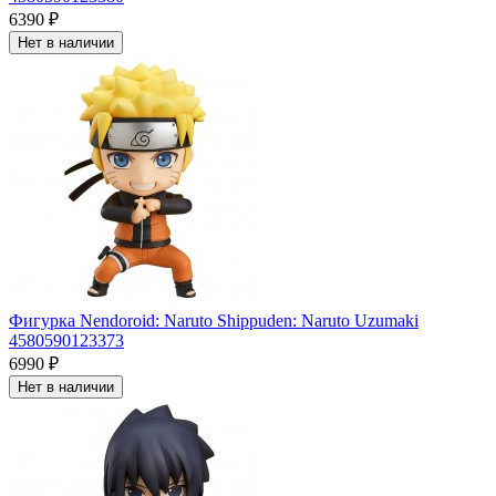
6390 ₽
Нет в наличии
Фигурка Nendoroid: Naruto Shippuden: Naruto Uzumaki
4580590123373
6990 ₽
Нет в наличии