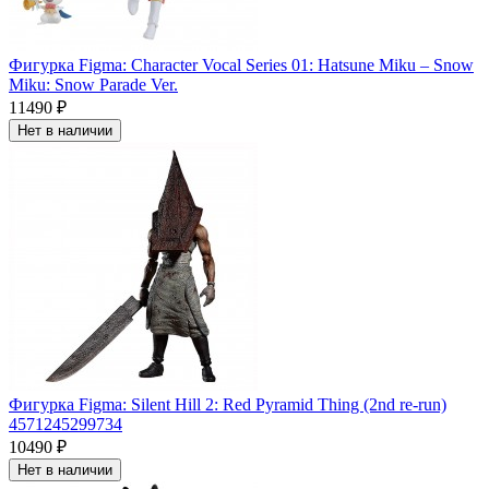
Фигурка Figma: Character Vocal Series 01: Hatsune Miku – Snow
Miku: Snow Parade Ver.
11490 ₽
Нет в наличии
Фигурка Figma: Silent Hill 2: Red Pyramid Thing (2nd re-run)
4571245299734
10490 ₽
Нет в наличии