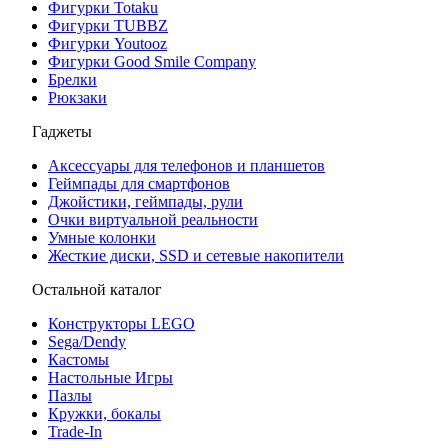
Фигурки Totaku
Фигурки TUBBZ
Фигурки Youtooz
Фигурки Good Smile Company
Брелки
Рюкзаки
Гаджеты
Аксессуары для телефонов и планшетов
Геймпады для смартфонов
Джойстики, геймпады, рули
Очки виртуальной реальности
Умные колонки
Жесткие диски, SSD и сетевые накопители
Остальной каталог
Конструкторы LEGO
Sega/Dendy
Кастомы
Настольные Игры
Пазлы
Кружки, бокалы
Trade-In