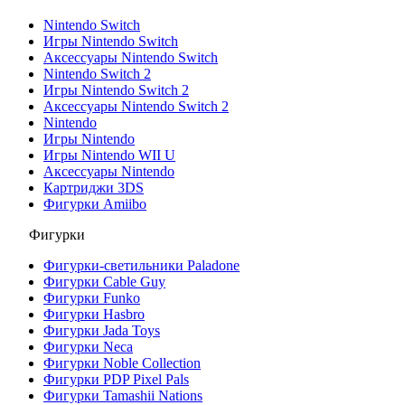
Nintendo Switch
Игры Nintendo Switch
Аксессуары Nintendo Switch
Nintendo Switch 2
Игры Nintendo Switch 2
Аксессуары Nintendo Switch 2
Nintendo
Игры Nintendo
Игры Nintendo WII U
Аксессуары Nintendo
Картриджи 3DS
Фигурки Amiibo
Фигурки
Фигурки-светильники Paladone
Фигурки Cable Guy
Фигурки Funko
Фигурки Hasbro
Фигурки Jada Toys
Фигурки Neca
Фигурки Noble Collection
Фигурки PDP Pixel Pals
Фигурки Tamashii Nations