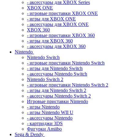
- аксессуары для XBOX Series
XBOX ONE
- игровые приставки XBOX ONE
- игры для XBOX ONE
- аксессуары для XBOX ONE
XBOX 360
- игровые приставки XBOX 360
- игры для XBOX 360
- аксессуары для XBOX 360
Nintendo
Nintendo Switch
- игровые приставки Nintendo Switch
- игры для Nintendo Switch
- аксессуары Nintendo Switch
Nintendo Switch 2
- игровые приставки Nintendo Switch 2
- игры для Nintendo Switch 2
- аксессуары Nintendo Switch 2
Игровые приставки Nintendo
- игры Nintendo
- игры Nintendo WII U
- аксессуары Nintendo
- картриджи 3DS
Фигурки Amiibo
Sega & Dendy