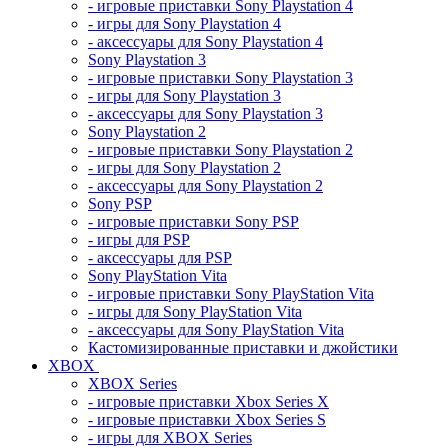
- игровые приставки Sony Playstation 4
- игры для Sony Playstation 4
- аксессуары для Sony Playstation 4
Sony Playstation 3
- игровые приставки Sony Playstation 3
- игры для Sony Playstation 3
- аксессуары для Sony Playstation 3
Sony Playstation 2
- игровые приставки Sony Playstation 2
- игры для Sony Playstation 2
- аксессуары для Sony Playstation 2
Sony PSP
- игровые приставки Sony PSP
- игры для PSP
- аксессуары для PSP
Sony PlayStation Vita
- игровые приставки Sony PlayStation Vita
- игры для Sony PlayStation Vita
- аксессуары для Sony PlayStation Vita
Кастомизированные приставки и джойстики
XBOX
XBOX Series
- игровые приставки Xbox Series X
- игровые приставки Xbox Series S
- игры для XBOX Series