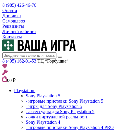
8 (985) 426-46-76
Оплата
Доставка
Самовывоз
Реквизиты
Личный кабинет
Контакты
8 (495) 162-01-53
ТЦ “Горбушка”
0
0 ₽
Playstation
Sony Playstation 5
- игровые приставки Sony Playstation 5
- игры для Sony Playstation 5
- аксессуары для Sony Playstation 5
- очки виртуальной реальности
Sony Playstation 4
- игровые приставки Sony Playstation 4 PRO