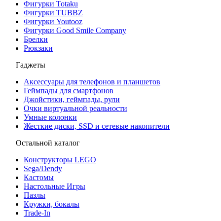
Фигурки Totaku
Фигурки TUBBZ
Фигурки Youtooz
Фигурки Good Smile Company
Брелки
Рюкзаки
Гаджеты
Аксессуары для телефонов и планшетов
Геймпады для смартфонов
Джойстики, геймпады, рули
Очки виртуальной реальности
Умные колонки
Жесткие диски, SSD и сетевые накопители
Остальной каталог
Конструкторы LEGO
Sega/Dendy
Кастомы
Настольные Игры
Пазлы
Кружки, бокалы
Trade-In