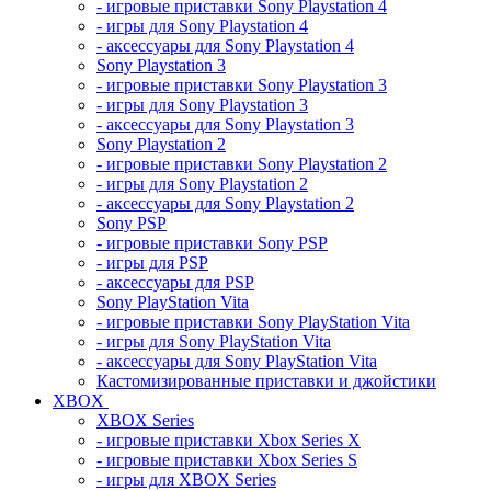
- игровые приставки Sony Playstation 4
- игры для Sony Playstation 4
- аксессуары для Sony Playstation 4
Sony Playstation 3
- игровые приставки Sony Playstation 3
- игры для Sony Playstation 3
- аксессуары для Sony Playstation 3
Sony Playstation 2
- игровые приставки Sony Playstation 2
- игры для Sony Playstation 2
- аксессуары для Sony Playstation 2
Sony PSP
- игровые приставки Sony PSP
- игры для PSP
- аксессуары для PSP
Sony PlayStation Vita
- игровые приставки Sony PlayStation Vita
- игры для Sony PlayStation Vita
- аксессуары для Sony PlayStation Vita
Кастомизированные приставки и джойстики
XBOX
XBOX Series
- игровые приставки Xbox Series X
- игровые приставки Xbox Series S
- игры для XBOX Series