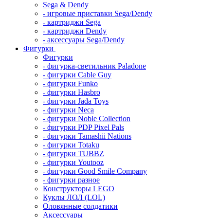
Sega & Dendy
- игровые приставки Sega/Dendy
- картриджи Sega
- картриджи Dendy
- аксессуары Sega/Dendy
Фигурки
Фигурки
- фигурка-светильник Paladone
- фигурки Cable Guy
- фигурки Funko
- фигурки Hasbro
- фигурки Jada Toys
- фигурки Neca
- фигурки Noble Collection
- фигурки PDP Pixel Pals
- фигурки Tamashii Nations
- фигурки Totaku
- фигурки TUBBZ
- фигурки Youtooz
- фигурки Good Smile Company
- фигурки разное
Конструкторы LEGO
Куклы ЛОЛ (LOL)
Оловянные солдатики
Аксессуары