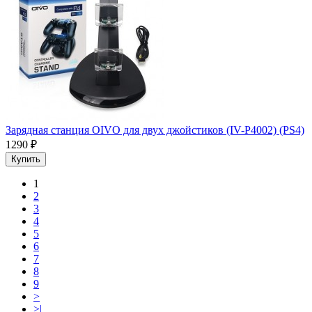
Зарядная станция OIVO для двух джойстиков (IV-P4002) (PS4)
1290 ₽
Купить
1
2
3
4
5
6
7
8
9
>
>|