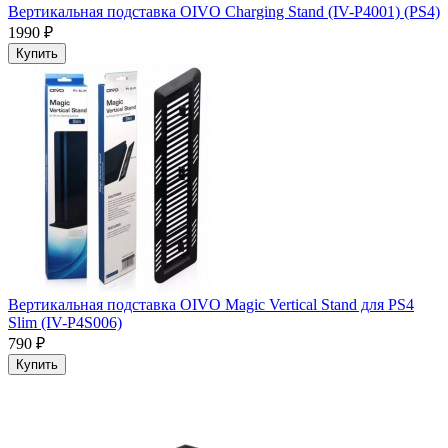
Вертикальная подставка OIVO Charging Stand (IV-P4001) (PS4)
1990 ₽
Купить
Вертикальная подставка OIVO Magic Vertical Stand для PS4
Slim (IV-P4S006)
790 ₽
Купить