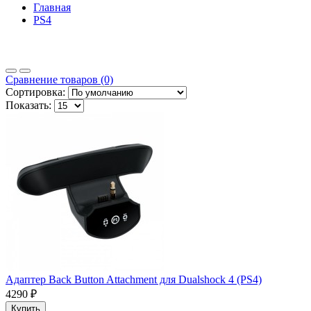
Главная
PS4
Сравнение товаров (0)
Сортировка:
Показать:
Адаптер Back Button Attachment для Dualshock 4 (PS4)
4290 ₽
Купить