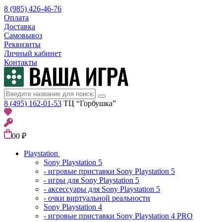
8 (985) 426-46-76
Оплата
Доставка
Самовывоз
Реквизиты
Личный кабинет
Контакты
8 (495) 162-01-53
ТЦ “Горбушка”
0
0 ₽
Playstation
Sony Playstation 5
- игровые приставки Sony Playstation 5
- игры для Sony Playstation 5
- аксессуары для Sony Playstation 5
- очки виртуальной реальности
Sony Playstation 4
- игровые приставки Sony Playstation 4 PRO