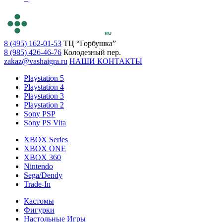
8 (495) 162-01-53
ТЦ “Горбушка”
8 (985) 426-46-76
Колодезный пер.
zakaz@vashaigra.ru
НАШИ КОНТАКТЫ
Playstation 5
Playstation 4
Playstation 3
Playstation 2
Sony PSP
Sony PS Vita
XBOX Series
XBOX ONE
XBOX 360
Nintendo
Sega/Dendy
Trade-In
Кастомы
Фигурки
Настольные Игры