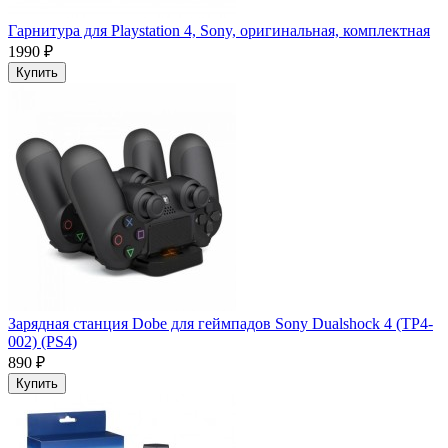
Гарнитура для Playstation 4, Sony, оригинальная, комплектная
1990 ₽
Купить
Зарядная станция Dobe для геймпадов Sony Dualshock 4 (TP4-
002) (PS4)
890 ₽
Купить