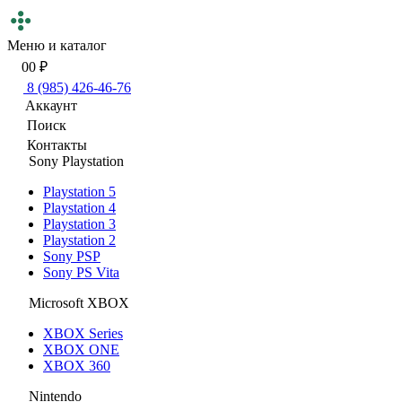
Меню и каталог
0
0 ₽
8 (985) 426-46-76
Аккаунт
Поиск
Контакты
Sony Playstation
Playstation 5
Playstation 4
Playstation 3
Playstation 2
Sony PSP
Sony PS Vita
Microsoft XBOX
XBOX Series
XBOX ONE
XBOX 360
Nintendo