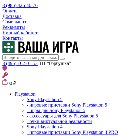
8 (985) 426-46-76
Оплата
Доставка
Самовывоз
Реквизиты
Личный кабинет
Контакты
8 (495) 162-01-53
ТЦ “Горбушка”
0
0 ₽
Playstation
Sony Playstation 5
- игровые приставки Sony Playstation 5
- игры для Sony Playstation 5
- аксессуары для Sony Playstation 5
- очки виртуальной реальности
Sony Playstation 4
- игровые приставки Sony Playstation 4 PRO