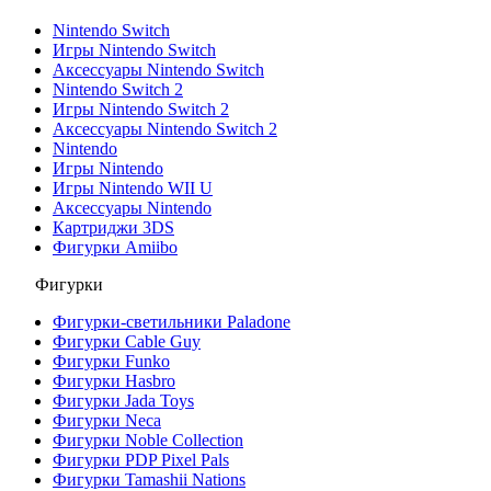
Nintendo Switch
Игры Nintendo Switch
Аксессуары Nintendo Switch
Nintendo Switch 2
Игры Nintendo Switch 2
Аксессуары Nintendo Switch 2
Nintendo
Игры Nintendo
Игры Nintendo WII U
Аксессуары Nintendo
Картриджи 3DS
Фигурки Amiibo
Фигурки
Фигурки-светильники Paladone
Фигурки Cable Guy
Фигурки Funko
Фигурки Hasbro
Фигурки Jada Toys
Фигурки Neca
Фигурки Noble Collection
Фигурки PDP Pixel Pals
Фигурки Tamashii Nations