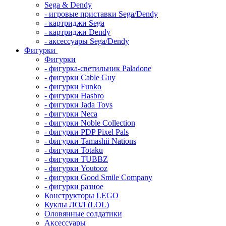
Sega & Dendy
- игровые приставки Sega/Dendy
- картриджи Sega
- картриджи Dendy
- аксессуары Sega/Dendy
Фигурки
Фигурки
- фигурка-светильник Paladone
- фигурки Cable Guy
- фигурки Funko
- фигурки Hasbro
- фигурки Jada Toys
- фигурки Neca
- фигурки Noble Collection
- фигурки PDP Pixel Pals
- фигурки Tamashii Nations
- фигурки Totaku
- фигурки TUBBZ
- фигурки Youtooz
- фигурки Good Smile Company
- фигурки разное
Конструкторы LEGO
Куклы ЛОЛ (LOL)
Оловянные солдатики
Аксессуары