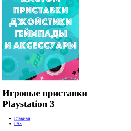
Игровые приставки
Playstation 3
Главная
PS3