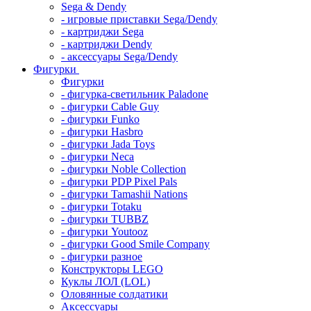
Sega & Dendy
- игровые приставки Sega/Dendy
- картриджи Sega
- картриджи Dendy
- аксессуары Sega/Dendy
Фигурки
Фигурки
- фигурка-светильник Paladone
- фигурки Cable Guy
- фигурки Funko
- фигурки Hasbro
- фигурки Jada Toys
- фигурки Neca
- фигурки Noble Collection
- фигурки PDP Pixel Pals
- фигурки Tamashii Nations
- фигурки Totaku
- фигурки TUBBZ
- фигурки Youtooz
- фигурки Good Smile Company
- фигурки разное
Конструкторы LEGO
Куклы ЛОЛ (LOL)
Оловянные солдатики
Аксессуары