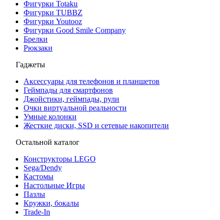
Фигурки Totaku
Фигурки TUBBZ
Фигурки Youtooz
Фигурки Good Smile Company
Брелки
Рюкзаки
Гаджеты
Аксессуары для телефонов и планшетов
Геймпады для смартфонов
Джойстики, геймпады, рули
Очки виртуальной реальности
Умные колонки
Жесткие диски, SSD и сетевые накопители
Остальной каталог
Конструкторы LEGO
Sega/Dendy
Кастомы
Настольные Игры
Пазлы
Кружки, бокалы
Trade-In