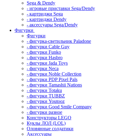
Sega & Dendy
- игровые приставки Sega/Dendy
- картриджи Sega
- картриджи Dendy
- аксессуары Sega/Dendy
Фигурки
Фигурки
- фигурка-светильник Paladone
- фигурки Cable Guy
- фигурки Funko
- фигурки Hasbro
- фигурки Jada Toys
- фигурки Neca
- фигурки Noble Collection
- фигурки PDP Pixel Pals
- фигурки Tamashii Nations
- фигурки Totaku
- фигурки TUBBZ
- фигурки Youtooz
- фигурки Good Smile Company
- фигурки разное
Конструкторы LEGO
Куклы ЛОЛ (LOL)
Оловянные солдатики
Аксессуары