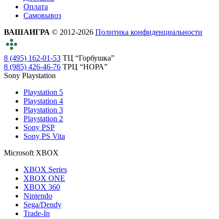
Оплата
Самовывоз
ВАШАИГРА
© 2012-2026
Политика конфиденциальности
8 (495) 162-01-53
ТЦ “Горбушка”
8 (985) 426-46-76
ТРЦ “НОРА”
Sony Playstation
Playstation 5
Playstation 4
Playstation 3
Playstation 2
Sony PSP
Sony PS Vita
Microsoft XBOX
XBOX Series
XBOX ONE
XBOX 360
Nintendo
Sega/Dendy
Trade-In