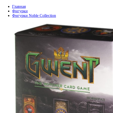
Главная
Фигурки
Фигурки Noble Collection