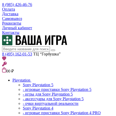
8 (985) 426-46-76
Оплата
Доставка
Самовывоз
Реквизиты
Личный кабинет
Контакты
8 (495) 162-01-53
ТЦ “Горбушка”
0
0 ₽
Playstation
Sony Playstation 5
- игровые приставки Sony Playstation 5
- игры для Sony Playstation 5
- аксессуары для Sony Playstation 5
- очки виртуальной реальности
Sony Playstation 4
- игровые приставки Sony Playstation 4 PRO