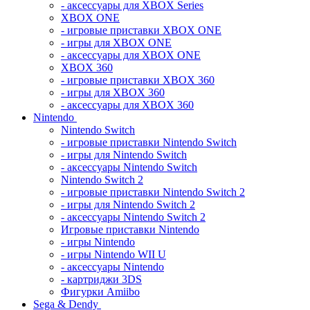
- аксессуары для XBOX Series
XBOX ONE
- игровые приставки XBOX ONE
- игры для XBOX ONE
- аксессуары для XBOX ONE
XBOX 360
- игровые приставки XBOX 360
- игры для XBOX 360
- аксессуары для XBOX 360
Nintendo
Nintendo Switch
- игровые приставки Nintendo Switch
- игры для Nintendo Switch
- аксессуары Nintendo Switch
Nintendo Switch 2
- игровые приставки Nintendo Switch 2
- игры для Nintendo Switch 2
- аксессуары Nintendo Switch 2
Игровые приставки Nintendo
- игры Nintendo
- игры Nintendo WII U
- аксессуары Nintendo
- картриджи 3DS
Фигурки Amiibo
Sega & Dendy