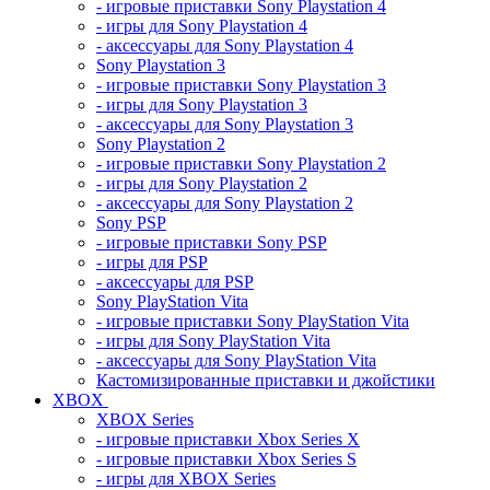
- игровые приставки Sony Playstation 4
- игры для Sony Playstation 4
- аксессуары для Sony Playstation 4
Sony Playstation 3
- игровые приставки Sony Playstation 3
- игры для Sony Playstation 3
- аксессуары для Sony Playstation 3
Sony Playstation 2
- игровые приставки Sony Playstation 2
- игры для Sony Playstation 2
- аксессуары для Sony Playstation 2
Sony PSP
- игровые приставки Sony PSP
- игры для PSP
- аксессуары для PSP
Sony PlayStation Vita
- игровые приставки Sony PlayStation Vita
- игры для Sony PlayStation Vita
- аксессуары для Sony PlayStation Vita
Кастомизированные приставки и джойстики
XBOX
XBOX Series
- игровые приставки Xbox Series X
- игровые приставки Xbox Series S
- игры для XBOX Series