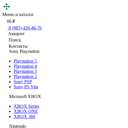
Меню и каталог
0
0 ₽
8 (985) 426-46-76
Аккаунт
Поиск
Контакты
Sony Playstation
Playstation 5
Playstation 4
Playstation 3
Playstation 2
Sony PSP
Sony PS Vita
Microsoft XBOX
XBOX Series
XBOX ONE
XBOX 360
Nintendo