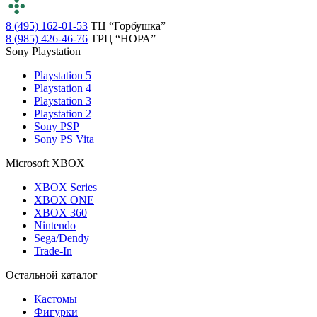
8 (495) 162-01-53
ТЦ “Горбушка”
8 (985) 426-46-76
ТРЦ “НОРА”
Sony Playstation
Playstation 5
Playstation 4
Playstation 3
Playstation 2
Sony PSP
Sony PS Vita
Microsoft XBOX
XBOX Series
XBOX ONE
XBOX 360
Nintendo
Sega/Dendy
Trade-In
Остальной каталог
Кастомы
Фигурки