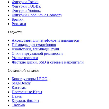
Фигурки Totaku
Фигурки TUBBZ
Фигурки Youtooz
Фигурки Good Smile Company
Брелки
Рюкзаки
Гаджеты
Аксессуары для телефонов и планшетов
Геймпады для смартфонов
Джойстики, геймпады, рули
Очки виртуальной реальности
Умные колонки
Жесткие диски, SSD и сетевые накопители
Остальной каталог
Конструкторы LEGO
Sega/Dendy
Кастомы
Настольные Игры
Пазлы
Кружки, бокалы
Trade-In