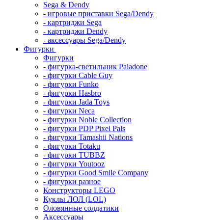
Sega & Dendy
- игровые приставки Sega/Dendy
- картриджи Sega
- картриджи Dendy
- аксессуары Sega/Dendy
Фигурки
Фигурки
- фигурка-светильник Paladone
- фигурки Cable Guy
- фигурки Funko
- фигурки Hasbro
- фигурки Jada Toys
- фигурки Neca
- фигурки Noble Collection
- фигурки PDP Pixel Pals
- фигурки Tamashii Nations
- фигурки Totaku
- фигурки TUBBZ
- фигурки Youtooz
- фигурки Good Smile Company
- фигурки разное
Конструкторы LEGO
Куклы ЛОЛ (LOL)
Оловянные солдатики
Аксессуары