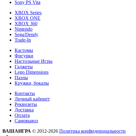
Sony PS Vita
XBOX Series
XBOX ONE
XBOX 360
Nintendo
Sega/Dendy
Trade-In
Кастомы
Фигурки
Настольные Игры
Гаджеты
Lego Dimensions
Пазлы
Кружки, бокалы
Контакты
Личный кабинет
Реквизиты
Доставка
Оплата
Самовывоз
ВАШАИГРА
© 2012-2026
Политика конфиденциальности