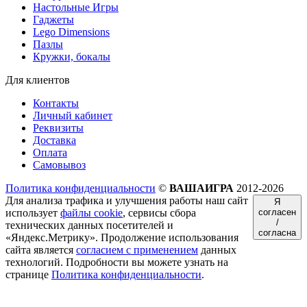
Настольные Игры
Гаджеты
Lego Dimensions
Пазлы
Кружки, бокалы
Для клиентов
Контакты
Личный кабинет
Реквизиты
Доставка
Оплата
Самовывоз
Политика конфиденциальности
©
ВАШАИГРА
2012-2026
Для анализа трафика и улучшения работы наш сайт
Я
использует
файлы cookie
, сервисы сбора
согласен
/
технических данных посетителей и
согласна
«Яндекс.Метрику». Продолжение использования
сайта является
согласием с применением
данных
технологий. Подробности вы можете узнать на
странице
Политика конфиденциальности
.