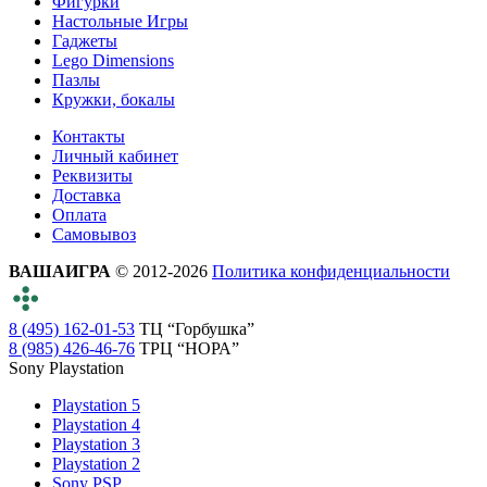
Фигурки
Настольные Игры
Гаджеты
Lego Dimensions
Пазлы
Кружки, бокалы
Контакты
Личный кабинет
Реквизиты
Доставка
Оплата
Самовывоз
ВАШАИГРА
© 2012-2026
Политика конфиденциальности
8 (495) 162-01-53
ТЦ “Горбушка”
8 (985) 426-46-76
ТРЦ “НОРА”
Sony Playstation
Playstation 5
Playstation 4
Playstation 3
Playstation 2
Sony PSP