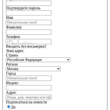
Подтвердите пароль
Имя
Фамилия
Телефон
Вводить без восьмерки!
Ваш адрес
Страна
Регион
Город
Индекс
Адрес
Подписаться на новости
Да