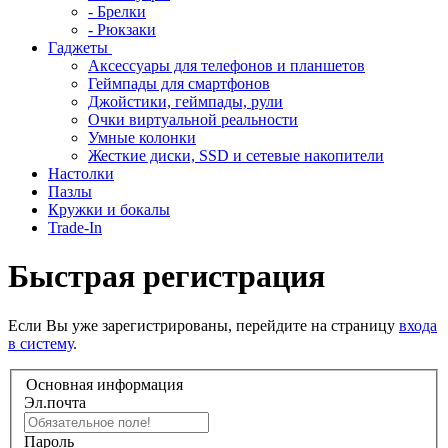
- Брелки
- Рюкзаки
Гаджеты
Аксессуары для телефонов и планшетов
Геймпады для смартфонов
Джойстики, геймпады, рули
Очки виртуальной реальности
Умные колонки
Жесткие диски, SSD и сетевые накопители
Настолки
Пазлы
Кружки и бокалы
Trade-In
Быстрая регистрация
Если Вы уже зарегистрированы, перейдите на страницу
входа
в систему
.
Основная информация
Эл.почта
Пароль