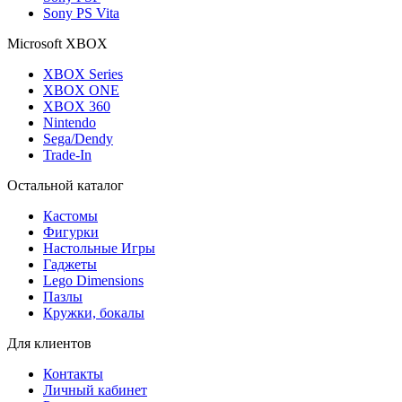
Sony PS Vita
Microsoft XBOX
XBOX Series
XBOX ONE
XBOX 360
Nintendo
Sega/Dendy
Trade-In
Остальной каталог
Кастомы
Фигурки
Настольные Игры
Гаджеты
Lego Dimensions
Пазлы
Кружки, бокалы
Для клиентов
Контакты
Личный кабинет