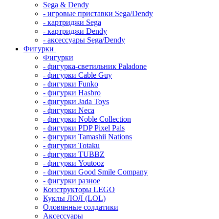
Sega & Dendy
- игровые приставки Sega/Dendy
- картриджи Sega
- картриджи Dendy
- аксессуары Sega/Dendy
Фигурки
Фигурки
- фигурка-светильник Paladone
- фигурки Cable Guy
- фигурки Funko
- фигурки Hasbro
- фигурки Jada Toys
- фигурки Neca
- фигурки Noble Collection
- фигурки PDP Pixel Pals
- фигурки Tamashii Nations
- фигурки Totaku
- фигурки TUBBZ
- фигурки Youtooz
- фигурки Good Smile Company
- фигурки разное
Конструкторы LEGO
Куклы ЛОЛ (LOL)
Оловянные солдатики
Аксессуары