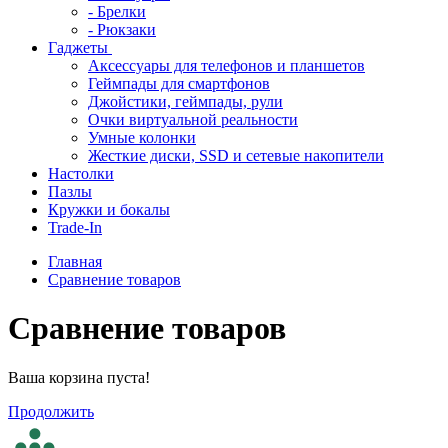
- Брелки
- Рюкзаки
Гаджеты
Аксессуары для телефонов и планшетов
Геймпады для смартфонов
Джойстики, геймпады, рули
Очки виртуальной реальности
Умные колонки
Жесткие диски, SSD и сетевые накопители
Настолки
Пазлы
Кружки и бокалы
Trade-In
Главная
Сравнение товаров
Сравнение товаров
Ваша корзина пуста!
Продолжить