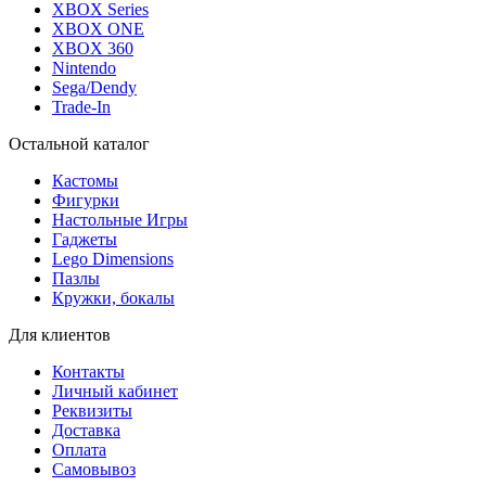
XBOX Series
XBOX ONE
XBOX 360
Nintendo
Sega/Dendy
Trade-In
Остальной каталог
Кастомы
Фигурки
Настольные Игры
Гаджеты
Lego Dimensions
Пазлы
Кружки, бокалы
Для клиентов
Контакты
Личный кабинет
Реквизиты
Доставка
Оплата
Самовывоз