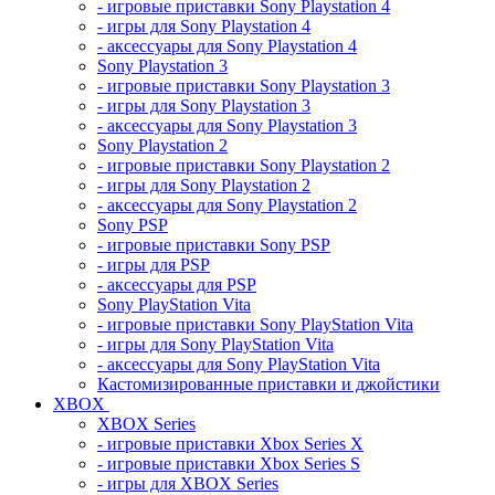
- игровые приставки Sony Playstation 4
- игры для Sony Playstation 4
- аксессуары для Sony Playstation 4
Sony Playstation 3
- игровые приставки Sony Playstation 3
- игры для Sony Playstation 3
- аксессуары для Sony Playstation 3
Sony Playstation 2
- игровые приставки Sony Playstation 2
- игры для Sony Playstation 2
- аксессуары для Sony Playstation 2
Sony PSP
- игровые приставки Sony PSP
- игры для PSP
- аксессуары для PSP
Sony PlayStation Vita
- игровые приставки Sony PlayStation Vita
- игры для Sony PlayStation Vita
- аксессуары для Sony PlayStation Vita
Кастомизированные приставки и джойстики
XBOX
XBOX Series
- игровые приставки Xbox Series X
- игровые приставки Xbox Series S
- игры для XBOX Series