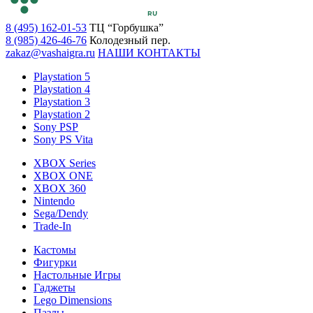
8 (495) 162-01-53
ТЦ “Горбушка”
8 (985) 426-46-76
Колодезный пер.
zakaz@vashaigra.ru
НАШИ КОНТАКТЫ
Playstation 5
Playstation 4
Playstation 3
Playstation 2
Sony PSP
Sony PS Vita
XBOX Series
XBOX ONE
XBOX 360
Nintendo
Sega/Dendy
Trade-In
Кастомы
Фигурки
Настольные Игры
Гаджеты
Lego Dimensions
Пазлы