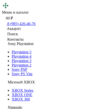
Меню и каталог
0
0 ₽
8 (985) 426-46-76
Аккаунт
Поиск
Контакты
Sony Playstation
Playstation 5
Playstation 4
Playstation 3
Playstation 2
Sony PSP
Sony PS Vita
Microsoft XBOX
XBOX Series
XBOX ONE
XBOX 360
Nintendo