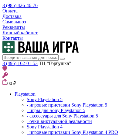
8 (985) 426-46-76
Оплата
Доставка
Самовывоз
Реквизиты
Личный кабинет
Контакты
8 (495) 162-01-53
ТЦ “Горбушка”
0
0 ₽
Playstation
Sony Playstation 5
- игровые приставки Sony Playstation 5
- игры для Sony Playstation 5
- аксессуары для Sony Playstation 5
- очки виртуальной реальности
Sony Playstation 4
- игровые приставки Sony Playstation 4 PRO