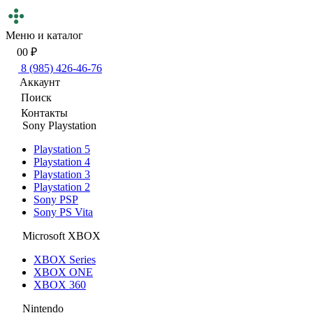
Меню и каталог
0
0 ₽
8 (985) 426-46-76
Аккаунт
Поиск
Контакты
Sony Playstation
Playstation 5
Playstation 4
Playstation 3
Playstation 2
Sony PSP
Sony PS Vita
Microsoft XBOX
XBOX Series
XBOX ONE
XBOX 360
Nintendo