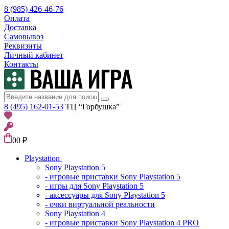
8 (985) 426-46-76
Оплата
Доставка
Самовывоз
Реквизиты
Личный кабинет
Контакты
8 (495) 162-01-53
ТЦ “Горбушка”
0
0 ₽
Playstation
Sony Playstation 5
- игровые приставки Sony Playstation 5
- игры для Sony Playstation 5
- аксессуары для Sony Playstation 5
- очки виртуальной реальности
Sony Playstation 4
- игровые приставки Sony Playstation 4 PRO