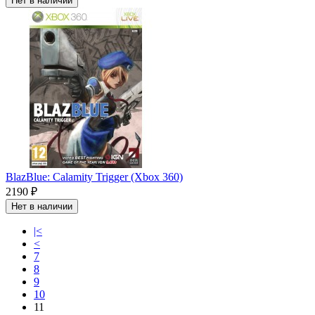
Нет в наличии
BlazBlue: Calamity Trigger (Xbox 360)
2190 ₽
Нет в наличии
|<
<
7
8
9
10
11