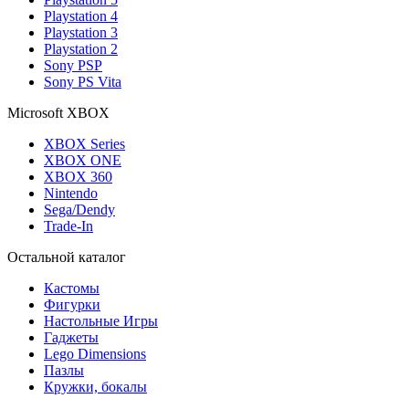
Playstation 4
Playstation 3
Playstation 2
Sony PSP
Sony PS Vita
Microsoft XBOX
XBOX Series
XBOX ONE
XBOX 360
Nintendo
Sega/Dendy
Trade-In
Остальной каталог
Кастомы
Фигурки
Настольные Игры
Гаджеты
Lego Dimensions
Пазлы
Кружки, бокалы