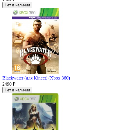
Нет в наличии
Blackwater (для Kinect) (Xbox 360)
2490 ₽
Нет в наличии