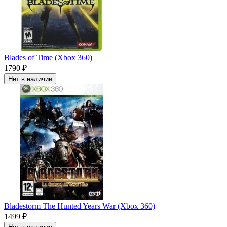
Blades of Time (Xbox 360)
1790 ₽
Нет в наличии
Bladestorm The Hunted Years War (Xbox 360)
1499 ₽