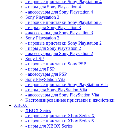
- игровые приставки Sony Playstation 4
- игры для Sony Playstation 4
- аксессуары для Sony Playstation 4
Sony Playstation 3
- игровые приставки Sony Playstation 3
- игры для Sony Playstation 3
- аксессуары для Sony Playstation 3
Sony Playstation 2
- игровые приставки Sony Playstation 2
- игры для Sony Playstation 2
- аксессуары для Sony Playstation 2
Sony PSP
- игровые приставки Sony PSP
- игры для PSP
- аксессуары для PSP
Sony PlayStation Vita
- игровые приставки Sony PlayStation Vita
- игры для Sony PlayStation Vita
- аксессуары для Sony PlayStation Vita
Кастомизированные приставки и джойстики
XBOX
XBOX Series
- игровые приставки Xbox Series X
- игровые приставки Xbox Series S
- игры для XBOX Series