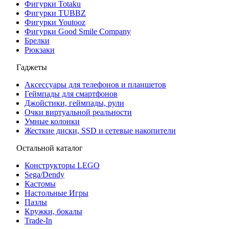
Фигурки Totaku
Фигурки TUBBZ
Фигурки Youtooz
Фигурки Good Smile Company
Брелки
Рюкзаки
Гаджеты
Аксессуары для телефонов и планшетов
Геймпады для смартфонов
Джойстики, геймпады, рули
Очки виртуальной реальности
Умные колонки
Жесткие диски, SSD и сетевые накопители
Остальной каталог
Конструкторы LEGO
Sega/Dendy
Кастомы
Настольные Игры
Пазлы
Кружки, бокалы
Trade-In