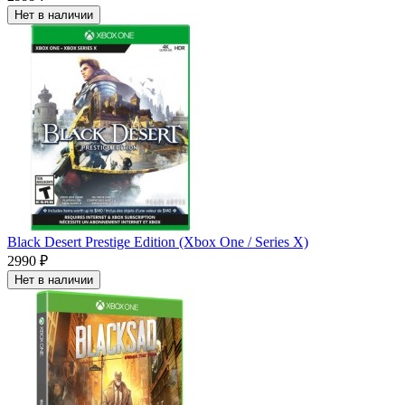
Нет в наличии
Black Desert Prestige Edition (Xbox One / Series X)
2990 ₽
Нет в наличии