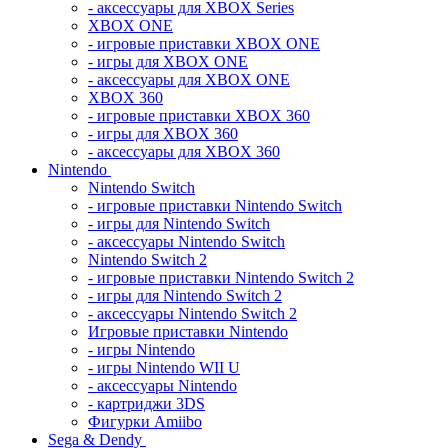
- аксессуары для XBOX Series
XBOX ONE
- игровые приставки XBOX ONE
- игры для XBOX ONE
- аксессуары для XBOX ONE
XBOX 360
- игровые приставки XBOX 360
- игры для XBOX 360
- аксессуары для XBOX 360
Nintendo
Nintendo Switch
- игровые приставки Nintendo Switch
- игры для Nintendo Switch
- аксессуары Nintendo Switch
Nintendo Switch 2
- игровые приставки Nintendo Switch 2
- игры для Nintendo Switch 2
- аксессуары Nintendo Switch 2
Игровые приставки Nintendo
- игры Nintendo
- игры Nintendo WII U
- аксессуары Nintendo
- картриджи 3DS
Фигурки Amiibo
Sega & Dendy