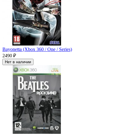
Bayonetta (Xbox 360 / One / Series)
2490 ₽
Нет в наличии