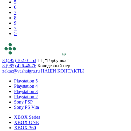
5
6
7
8
9
>
>|
8 (495) 162-01-53
ТЦ “Горбушка”
8 (985) 426-46-76
Колодезный пер.
zakaz@vashaigra.ru
НАШИ КОНТАКТЫ
Playstation 5
Playstation 4
Playstation 3
Playstation 2
Sony PSP
Sony PS Vita
XBOX Series
XBOX ONE
XBOX 360