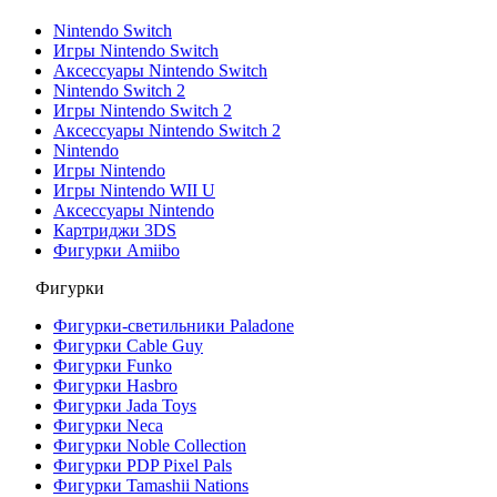
Nintendo Switch
Игры Nintendo Switch
Аксессуары Nintendo Switch
Nintendo Switch 2
Игры Nintendo Switch 2
Аксессуары Nintendo Switch 2
Nintendo
Игры Nintendo
Игры Nintendo WII U
Аксессуары Nintendo
Картриджи 3DS
Фигурки Amiibo
Фигурки
Фигурки-светильники Paladone
Фигурки Cable Guy
Фигурки Funko
Фигурки Hasbro
Фигурки Jada Toys
Фигурки Neca
Фигурки Noble Collection
Фигурки PDP Pixel Pals
Фигурки Tamashii Nations