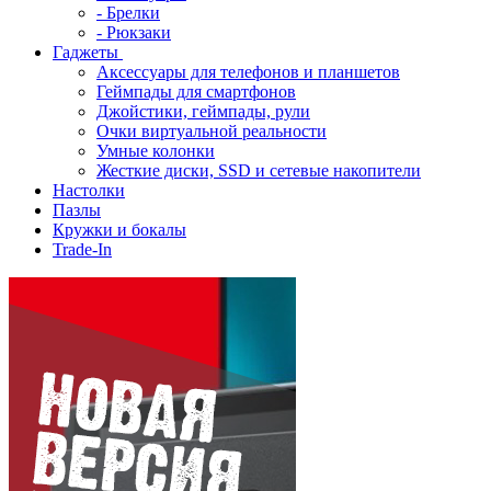
- Брелки
- Рюкзаки
Гаджеты
Аксессуары для телефонов и планшетов
Геймпады для смартфонов
Джойстики, геймпады, рули
Очки виртуальной реальности
Умные колонки
Жесткие диски, SSD и сетевые накопители
Настолки
Пазлы
Кружки и бокалы
Trade-In