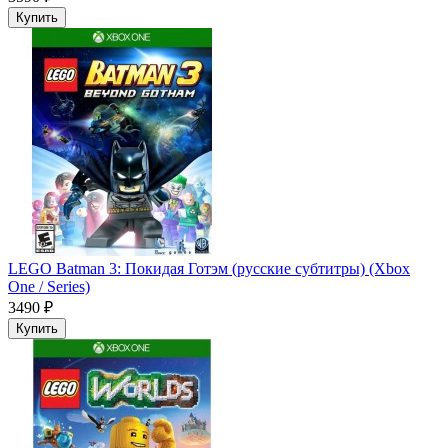
Купить
LEGO Batman 3: Покидая Готэм (русские субтитры) (Xbox
One / Series)
3490 ₽
Купить