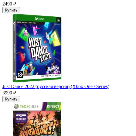
2490 ₽
Купить
Just Dance 2022 (русская версия) (Xbox One / Series)
3990 ₽
Купить