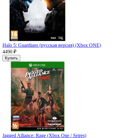
Halo 5: Guardians (русская версия) (Xbox ONE)
4490 ₽
Купить
Jagged Alliance: Rage (Xbox One / Seires)