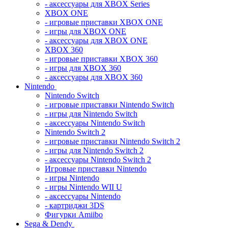
- аксессуары для XBOX Series
XBOX ONE
- игровые приставки XBOX ONE
- игры для XBOX ONE
- аксессуары для XBOX ONE
XBOX 360
- игровые приставки XBOX 360
- игры для XBOX 360
- аксессуары для XBOX 360
Nintendo
Nintendo Switch
- игровые приставки Nintendo Switch
- игры для Nintendo Switch
- аксессуары Nintendo Switch
Nintendo Switch 2
- игровые приставки Nintendo Switch 2
- игры для Nintendo Switch 2
- аксессуары Nintendo Switch 2
Игровые приставки Nintendo
- игры Nintendo
- игры Nintendo WII U
- аксессуары Nintendo
- картриджи 3DS
Фигурки Amiibo
Sega & Dendy