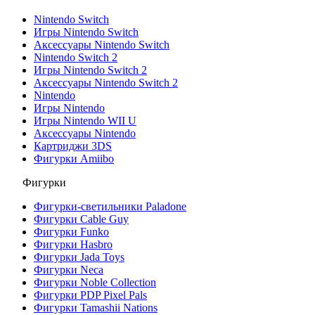
Nintendo Switch
Игры Nintendo Switch
Аксессуары Nintendo Switch
Nintendo Switch 2
Игры Nintendo Switch 2
Аксессуары Nintendo Switch 2
Nintendo
Игры Nintendo
Игры Nintendo WII U
Аксессуары Nintendo
Картриджи 3DS
Фигурки Amiibo
Фигурки
Фигурки-светильники Paladone
Фигурки Cable Guy
Фигурки Funko
Фигурки Hasbro
Фигурки Jada Toys
Фигурки Neca
Фигурки Noble Collection
Фигурки PDP Pixel Pals
Фигурки Tamashii Nations