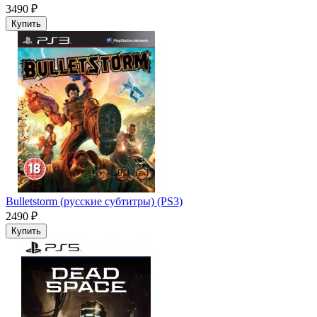
3490 ₽
Купить
Bulletstorm (русские субтитры) (PS3)
2490 ₽
Купить