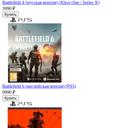
Battlefield 4 (русская версия) (Xbox One / Series X)
3990 ₽
Купить
Battlefield 6 (английская версия) (PS5)
9990 ₽
Купить