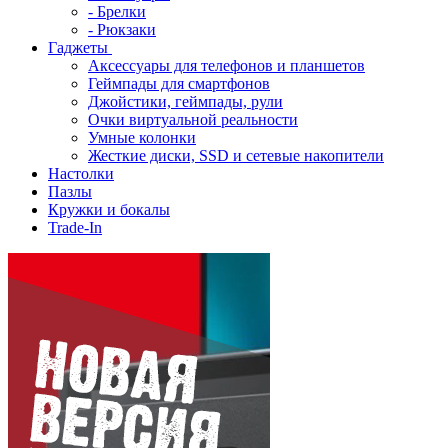
- Брелки
- Рюкзаки
Гаджеты
Аксессуары для телефонов и планшетов
Геймпады для смартфонов
Джойстики, геймпады, рули
Очки виртуальной реальности
Умные колонки
Жесткие диски, SSD и сетевые накопители
Настолки
Пазлы
Кружки и бокалы
Trade-In