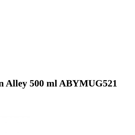
on Alley 500 ml ABYMUG521