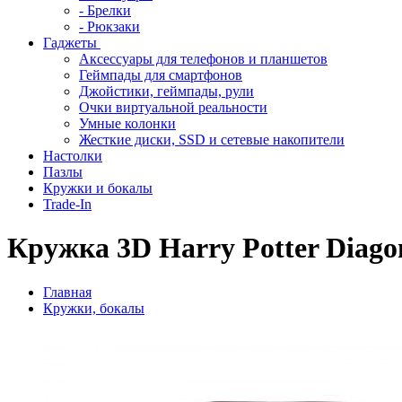
- Брелки
- Рюкзаки
Гаджеты
Аксессуары для телефонов и планшетов
Геймпады для смартфонов
Джойстики, геймпады, рули
Очки виртуальной реальности
Умные колонки
Жесткие диски, SSD и сетевые накопители
Настолки
Пазлы
Кружки и бокалы
Trade-In
Кружка 3D Harry Potter Diag
Главная
Кружки, бокалы