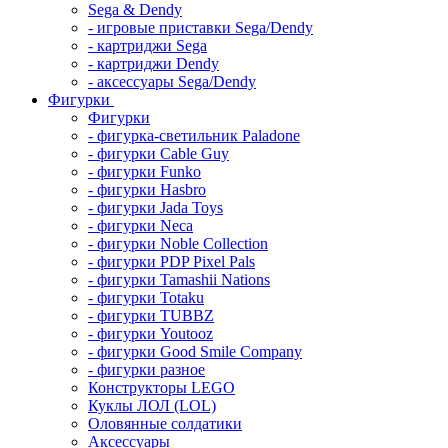
Sega & Dendy
- игровые приставки Sega/Dendy
- картриджи Sega
- картриджи Dendy
- аксессуары Sega/Dendy
Фигурки
Фигурки
- фигурка-светильник Paladone
- фигурки Cable Guy
- фигурки Funko
- фигурки Hasbro
- фигурки Jada Toys
- фигурки Neca
- фигурки Noble Collection
- фигурки PDP Pixel Pals
- фигурки Tamashii Nations
- фигурки Totaku
- фигурки TUBBZ
- фигурки Youtooz
- фигурки Good Smile Company
- фигурки разное
Конструкторы LEGO
Куклы ЛОЛ (LOL)
Оловянные солдатики
Аксессуары