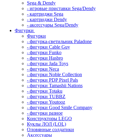
Sega & Dendy
- игровые приставки Sega/Dendy
- картриджи Sega
- картриджи Dendy
- аксессуары Sega/Dendy
Фигурки
Фигурки
- фигурка-светильник Paladone
- фигурки Cable Guy
- фигурки Funko
- фигурки Hasbro
- фигурки Jada Toys
- фигурки Neca
- фигурки Noble Collection
- фигурки PDP Pixel Pals
- фигурки Tamashii Nations
- фигурки Totaku
- фигурки TUBBZ
- фигурки Youtooz
- фигурки Good Smile Company
- фигурки разное
Конструкторы LEGO
Куклы ЛОЛ (LOL)
Оловянные солдатики
Аксессуары