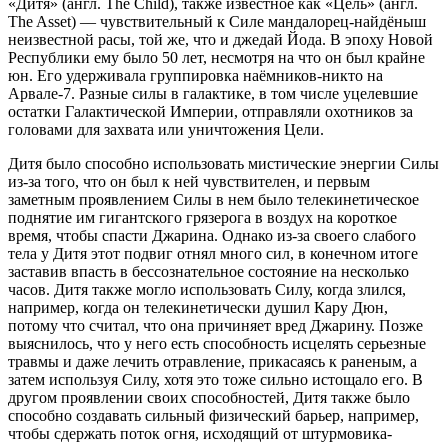
«Дитя» (англ. The Child), также известное как «Цель» (англ.
The Asset) — чувствительный к Силе мандалорец-найдёныш
неизвестной расы, той же, что и джедай Йода. В эпоху Новой
Республики ему было 50 лет, несмотря на что он был крайне
юн. Его удерживала группировка наёмников-никто на
Арвале-7. Разные силы в галактике, в том числе уцелевшие
остатки Галактической Империи, отправляли охотников за
головами для захвата или уничтожения Цели.
Дитя было способно использовать мистические энергии Силы
из-за того, что он был к ней чувствителен, и первым
заметным проявлением Силы в нем было телекинетическое
поднятие им гигантского грязерога в воздух на короткое
время, чтобы спасти Джарина. Однако из-за своего слабого
тела у Дитя этот подвиг отнял много сил, в конечном итоге
заставив впасть в бессознательное состояние на несколько
часов. Дитя также могло использовать Силу, когда злился,
например, когда он телекинетически душил Кару Дюн,
потому что считал, что она причиняет вред Джарину. Позже
выяснилось, что у него есть способность исцелять серьезные
травмы и даже лечить отравление, прикасаясь к раненым, а
затем используя Силу, хотя это тоже сильно истощало его. В
другом проявлении своих способностей, Дитя также было
способно создавать сильный физический барьер, например,
чтобы сдержать поток огня, исходящий от штурмовика-