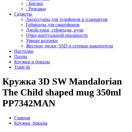
- Брелки
- Рюкзаки
Гаджеты
Аксессуары для телефонов и планшетов
Геймпады для смартфонов
Джойстики, геймпады, рули
Очки виртуальной реальности
Умные колонки
Жесткие диски, SSD и сетевые накопители
Настолки
Пазлы
Кружки и бокалы
Trade-In
Кружка 3D SW Mandalorian
The Child shaped mug 350ml
PP7342MAN
Главная
Кружки, бокалы