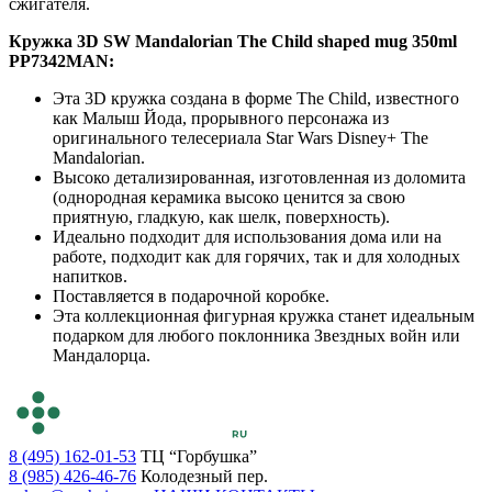
сжигателя.
Кружка 3D SW Mandalorian The Child shaped mug 350ml
PP7342MAN:
Эта 3D кружка создана в форме The Child, известного
как Малыш Йода, прорывного персонажа из
оригинального телесериала Star Wars Disney+ The
Mandalorian.
Высоко детализированная, изготовленная из доломита
(однородная керамика высоко ценится за свою
приятную, гладкую, как шелк, поверхность).
Идеально подходит для использования дома или на
работе, подходит как для горячих, так и для холодных
напитков.
Поставляется в подарочной коробке.
Эта коллекционная фигурная кружка станет идеальным
подарком для любого поклонника Звездных войн или
Мандалорца.
8 (495) 162-01-53
ТЦ “Горбушка”
8 (985) 426-46-76
Колодезный пер.