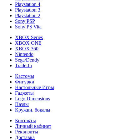
Playstation 4
Playstation 3
Playstation 2
Sony PSP
Sony PS Vita
XBOX Series
XBOX ONE
XBOX 360
Nintendo
Sega/Dendy
Trade-In
Кастомы
Фигурки
Настольные Игры
Гаджеты
Lego Dimensions
Пазлы
Кружки, бокалы
Контакты
Личный кабинет
Реквизиты
Доставка