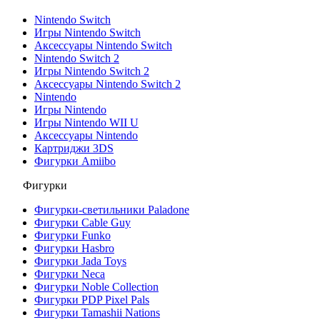
Nintendo Switch
Игры Nintendo Switch
Аксессуары Nintendo Switch
Nintendo Switch 2
Игры Nintendo Switch 2
Аксессуары Nintendo Switch 2
Nintendo
Игры Nintendo
Игры Nintendo WII U
Аксессуары Nintendo
Картриджи 3DS
Фигурки Amiibo
Фигурки
Фигурки-светильники Paladone
Фигурки Cable Guy
Фигурки Funko
Фигурки Hasbro
Фигурки Jada Toys
Фигурки Neca
Фигурки Noble Collection
Фигурки PDP Pixel Pals
Фигурки Tamashii Nations