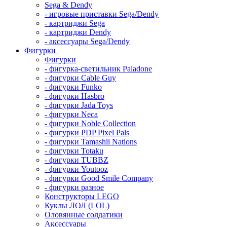
Sega & Dendy
- игровые приставки Sega/Dendy
- картриджи Sega
- картриджи Dendy
- аксессуары Sega/Dendy
Фигурки
Фигурки
- фигурка-светильник Paladone
- фигурки Cable Guy
- фигурки Funko
- фигурки Hasbro
- фигурки Jada Toys
- фигурки Neca
- фигурки Noble Collection
- фигурки PDP Pixel Pals
- фигурки Tamashii Nations
- фигурки Totaku
- фигурки TUBBZ
- фигурки Youtooz
- фигурки Good Smile Company
- фигурки разное
Конструкторы LEGO
Куклы ЛОЛ (LOL)
Оловянные солдатики
Аксессуары