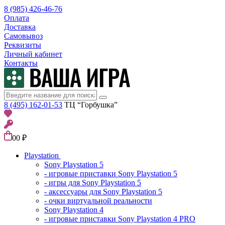
8 (985) 426-46-76
Оплата
Доставка
Самовывоз
Реквизиты
Личный кабинет
Контакты
8 (495) 162-01-53
ТЦ “Горбушка”
0
0 ₽
Playstation
Sony Playstation 5
- игровые приставки Sony Playstation 5
- игры для Sony Playstation 5
- аксессуары для Sony Playstation 5
- очки виртуальной реальности
Sony Playstation 4
- игровые приставки Sony Playstation 4 PRO