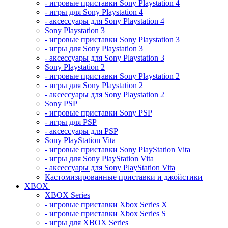
- игровые приставки Sony Playstation 4
- игры для Sony Playstation 4
- аксессуары для Sony Playstation 4
Sony Playstation 3
- игровые приставки Sony Playstation 3
- игры для Sony Playstation 3
- аксессуары для Sony Playstation 3
Sony Playstation 2
- игровые приставки Sony Playstation 2
- игры для Sony Playstation 2
- аксессуары для Sony Playstation 2
Sony PSP
- игровые приставки Sony PSP
- игры для PSP
- аксессуары для PSP
Sony PlayStation Vita
- игровые приставки Sony PlayStation Vita
- игры для Sony PlayStation Vita
- аксессуары для Sony PlayStation Vita
Кастомизированные приставки и джойстики
XBOX
XBOX Series
- игровые приставки Xbox Series X
- игровые приставки Xbox Series S
- игры для XBOX Series