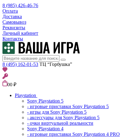
8 (985) 426-46-76
Оплата
Доставка
Самовывоз
Реквизиты
Личный кабинет
Контакты
8 (495) 162-01-53
ТЦ “Горбушка”
0
0 ₽
Playstation
Sony Playstation 5
- игровые приставки Sony Playstation 5
- игры для Sony Playstation 5
- аксессуары для Sony Playstation 5
- очки виртуальной реальности
Sony Playstation 4
- игровые приставки Sony Playstation 4 PRO