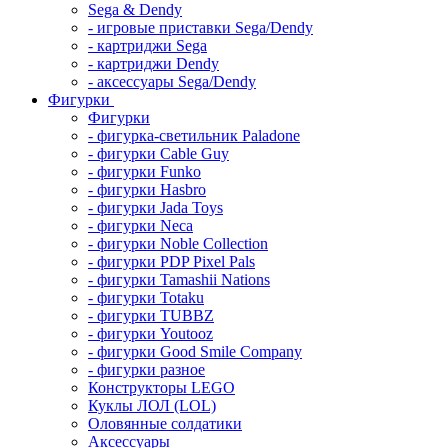
Sega & Dendy
- игровые приставки Sega/Dendy
- картриджи Sega
- картриджи Dendy
- аксессуары Sega/Dendy
Фигурки
Фигурки
- фигурка-светильник Paladone
- фигурки Cable Guy
- фигурки Funko
- фигурки Hasbro
- фигурки Jada Toys
- фигурки Neca
- фигурки Noble Collection
- фигурки PDP Pixel Pals
- фигурки Tamashii Nations
- фигурки Totaku
- фигурки TUBBZ
- фигурки Youtooz
- фигурки Good Smile Company
- фигурки разное
Конструкторы LEGO
Куклы ЛОЛ (LOL)
Оловянные солдатики
Аксессуары