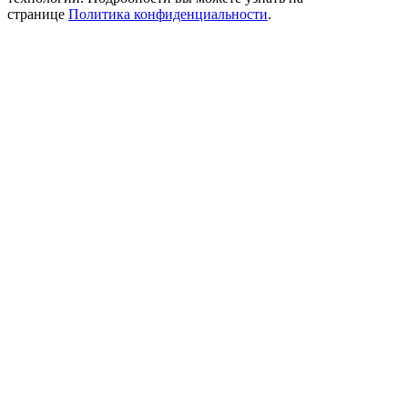
странице
Политика конфиденциальности
.