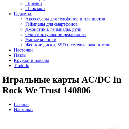
- Брелки
- Рюкзаки
Гаджеты
Аксессуары для телефонов и планшетов
Геймпады для смартфонов
Джойстики, геймпады, рули
Очки виртуальной реальности
Умные колонки
Жесткие диски, SSD и сетевые накопители
Настолки
Пазлы
Кружки и бокалы
Trade-In
Игральные карты AC/DC In
Rock We Trust 140806
Главная
Настолки