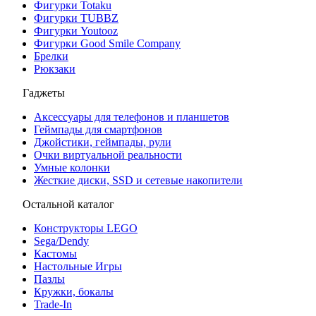
Фигурки Totaku
Фигурки TUBBZ
Фигурки Youtooz
Фигурки Good Smile Company
Брелки
Рюкзаки
Гаджеты
Аксессуары для телефонов и планшетов
Геймпады для смартфонов
Джойстики, геймпады, рули
Очки виртуальной реальности
Умные колонки
Жесткие диски, SSD и сетевые накопители
Остальной каталог
Конструкторы LEGO
Sega/Dendy
Кастомы
Настольные Игры
Пазлы
Кружки, бокалы
Trade-In