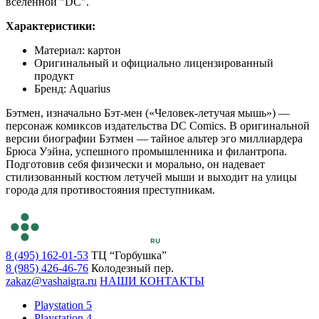
вселенной "DC".
Характеристики:
Материал: картон
Оригинальный и официально лицензированный
продукт
Бренд: Aquarius
Бэтмен, изначально Бэт-мен («Человек-летучая мышь») —
персонаж комиксов издательства DC Comics. В оригинальной
версии биографии Бэтмен — тайное альтер эго миллиардера
Брюса Уэйна, успешного промышленника и филантропа.
Подготовив себя физически и морально, он надевает
стилизованный костюм летучей мыши и выходит на улицы
города для противостояния преступникам.
8 (495) 162-01-53
ТЦ “Горбушка”
8 (985) 426-46-76
Колодезный пер.
zakaz@vashaigra.ru
НАШИ КОНТАКТЫ
Playstation 5
Playstation 4