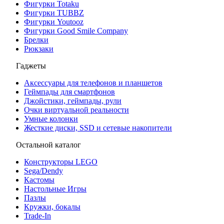
Фигурки Totaku
Фигурки TUBBZ
Фигурки Youtooz
Фигурки Good Smile Company
Брелки
Рюкзаки
Гаджеты
Аксессуары для телефонов и планшетов
Геймпады для смартфонов
Джойстики, геймпады, рули
Очки виртуальной реальности
Умные колонки
Жесткие диски, SSD и сетевые накопители
Остальной каталог
Конструкторы LEGO
Sega/Dendy
Кастомы
Настольные Игры
Пазлы
Кружки, бокалы
Trade-In