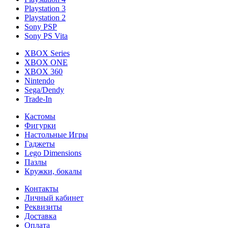
Playstation 3
Playstation 2
Sony PSP
Sony PS Vita
XBOX Series
XBOX ONE
XBOX 360
Nintendo
Sega/Dendy
Trade-In
Кастомы
Фигурки
Настольные Игры
Гаджеты
Lego Dimensions
Пазлы
Кружки, бокалы
Контакты
Личный кабинет
Реквизиты
Доставка
Оплата