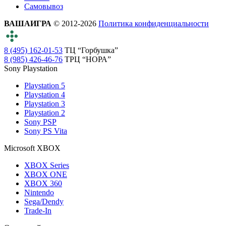
Самовывоз
ВАШАИГРА
© 2012-2026
Политика конфиденциальности
8 (495) 162-01-53
ТЦ “Горбушка”
8 (985) 426-46-76
ТРЦ “НОРА”
Sony Playstation
Playstation 5
Playstation 4
Playstation 3
Playstation 2
Sony PSP
Sony PS Vita
Microsoft XBOX
XBOX Series
XBOX ONE
XBOX 360
Nintendo
Sega/Dendy
Trade-In