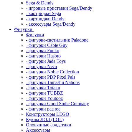
Sega & Dendy
- игровые приставки Sega/Dendy
- картриджи Sega
- картриджи Dendy
- аксессуары Sega/Dendy
Фигурки
Фигурки
- фигурка-светильник Paladone
- фигурки Cable Guy
- фигурки Funko
- фигурки Hasbro
- фигурки Jada Toys
- фигурки Neca
- фигурки Noble Collection
- фигурки PDP Pixel Pals
- фигурки Tamashii Nations
- фигурки Totaku
- фигурки TUBBZ
- фигурки Youtooz
- фигурки Good Smile Company
- фигурки разное
Конструкторы LEGO
Куклы ЛОЛ (LOL)
Оловянные солдатики
Аксессуары