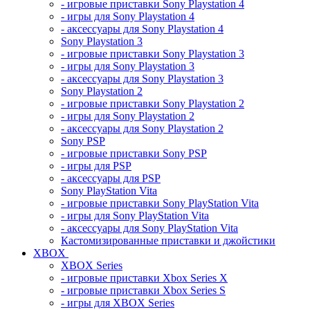
- игровые приставки Sony Playstation 4
- игры для Sony Playstation 4
- аксессуары для Sony Playstation 4
Sony Playstation 3
- игровые приставки Sony Playstation 3
- игры для Sony Playstation 3
- аксессуары для Sony Playstation 3
Sony Playstation 2
- игровые приставки Sony Playstation 2
- игры для Sony Playstation 2
- аксессуары для Sony Playstation 2
Sony PSP
- игровые приставки Sony PSP
- игры для PSP
- аксессуары для PSP
Sony PlayStation Vita
- игровые приставки Sony PlayStation Vita
- игры для Sony PlayStation Vita
- аксессуары для Sony PlayStation Vita
Кастомизированные приставки и джойстики
XBOX
XBOX Series
- игровые приставки Xbox Series X
- игровые приставки Xbox Series S
- игры для XBOX Series