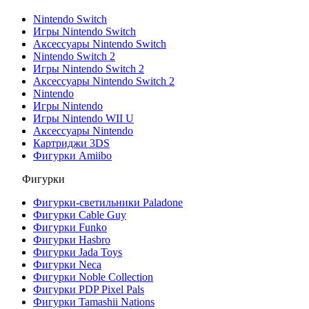
Nintendo Switch
Игры Nintendo Switch
Аксессуары Nintendo Switch
Nintendo Switch 2
Игры Nintendo Switch 2
Аксессуары Nintendo Switch 2
Nintendo
Игры Nintendo
Игры Nintendo WII U
Аксессуары Nintendo
Картриджи 3DS
Фигурки Amiibo
Фигурки
Фигурки-светильники Paladone
Фигурки Cable Guy
Фигурки Funko
Фигурки Hasbro
Фигурки Jada Toys
Фигурки Neca
Фигурки Noble Collection
Фигурки PDP Pixel Pals
Фигурки Tamashii Nations