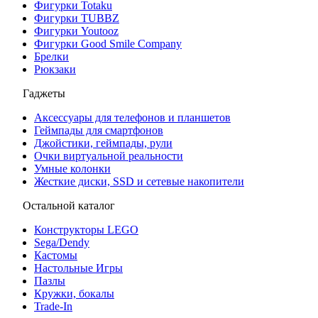
Фигурки Totaku
Фигурки TUBBZ
Фигурки Youtooz
Фигурки Good Smile Company
Брелки
Рюкзаки
Гаджеты
Аксессуары для телефонов и планшетов
Геймпады для смартфонов
Джойстики, геймпады, рули
Очки виртуальной реальности
Умные колонки
Жесткие диски, SSD и сетевые накопители
Остальной каталог
Конструкторы LEGO
Sega/Dendy
Кастомы
Настольные Игры
Пазлы
Кружки, бокалы
Trade-In