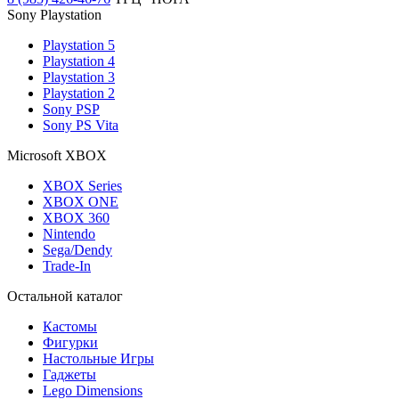
Sony Playstation
Playstation 5
Playstation 4
Playstation 3
Playstation 2
Sony PSP
Sony PS Vita
Microsoft XBOX
XBOX Series
XBOX ONE
XBOX 360
Nintendo
Sega/Dendy
Trade-In
Остальной каталог
Кастомы
Фигурки
Настольные Игры
Гаджеты
Lego Dimensions