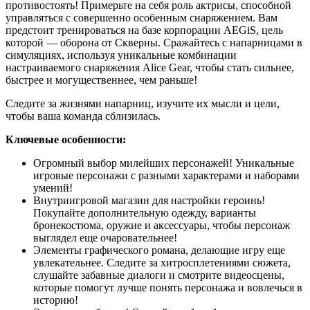
противостоять! Примерьте на себя роль актрисы, способной
управляться с совершенно особенным снаряжением. Вам
предстоит тренироваться на базе корпорации AEGiS, цель
которой — оборона от Скверны. Сражайтесь с напарницами в
симуляциях, используя уникальные комбинации
настраиваемого снаряжения Alice Gear, чтобы стать сильнее,
быстрее и могущественнее, чем раньше!
Следите за жизнями напарниц, изучите их мысли и цели,
чтобы ваша команда сблизилась.
Ключевые особенности:
Огромный выбор милейших персонажей! Уникальные
игровые персонажи с разными характерами и наборами
умений!
Внутриигровой магазин для настройки героинь!
Покупайте дополнительную одежду, варианты
бронекостюма, оружие и аксессуары, чтобы персонаж
выглядел еще очаровательнее!
Элементы графического романа, делающие игру еще
увлекательнее. Следите за хитросплетениями сюжета,
слушайте забавные диалоги и смотрите видеосцены,
которые помогут лучше понять персонажа и вовлечься в
историю!