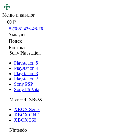
Меню и каталог
0
0 ₽
8 (985) 426-46-76
Аккаунт
Поиск
Контакты
Sony Playstation
Playstation 5
Playstation 4
Playstation 3
Playstation 2
Sony PSP
Sony PS Vita
Microsoft XBOX
XBOX Series
XBOX ONE
XBOX 360
Nintendo