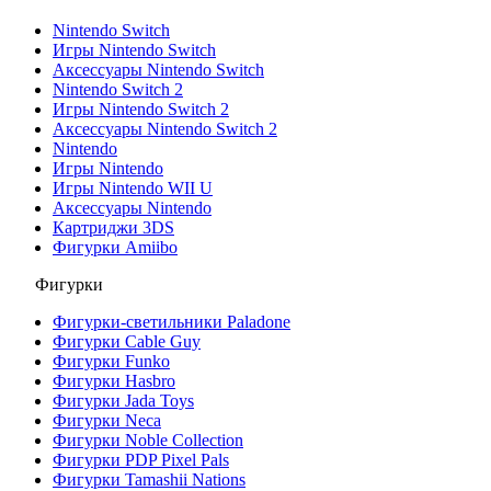
Nintendo Switch
Игры Nintendo Switch
Аксессуары Nintendo Switch
Nintendo Switch 2
Игры Nintendo Switch 2
Аксессуары Nintendo Switch 2
Nintendo
Игры Nintendo
Игры Nintendo WII U
Аксессуары Nintendo
Картриджи 3DS
Фигурки Amiibo
Фигурки
Фигурки-светильники Paladone
Фигурки Cable Guy
Фигурки Funko
Фигурки Hasbro
Фигурки Jada Toys
Фигурки Neca
Фигурки Noble Collection
Фигурки PDP Pixel Pals
Фигурки Tamashii Nations