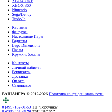
XBOX ONE
XBOX 360
Nintendo
Sega/Dendy
Trade-In
Кастомы
Фигурки
Настольные Игры
Гаджеты
Lego Dimensions
Пазлы
Кружки, бокалы
Контакты
Личный кабинет
Реквизиты
Доставка
Оплата
Самовывоз
ВАШАИГРА
© 2012-2026
Политика конфиденциальности
8 (495) 162-01-53
ТЦ “Горбушка”
8 (985) 426-46-76
ТРЦ “НОРА”