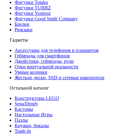
Фигурки Totaku
Фигурки TUBBZ
Фигурки Youtooz
Фигурки Good Smile Company
Брелки
Рюкзаки
Гаджеты
Аксессуары для телефонов и планшетов
Геймпады для смартфонов
Джойстики, геймпады, рули
Очки виртуальной реальности
Умные колонки
Жесткие диски, SSD и сетевые накопители
Остальной каталог
Конструкторы LEGO
Sega/Dendy
Кастомы
Настольные Игры
Пазлы
Кружки, бокалы
Trade-In