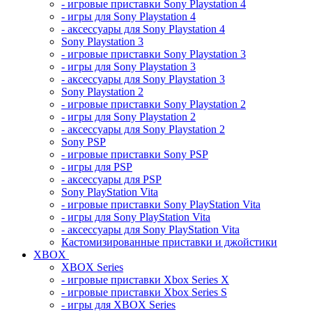
- игровые приставки Sony Playstation 4
- игры для Sony Playstation 4
- аксессуары для Sony Playstation 4
Sony Playstation 3
- игровые приставки Sony Playstation 3
- игры для Sony Playstation 3
- аксессуары для Sony Playstation 3
Sony Playstation 2
- игровые приставки Sony Playstation 2
- игры для Sony Playstation 2
- аксессуары для Sony Playstation 2
Sony PSP
- игровые приставки Sony PSP
- игры для PSP
- аксессуары для PSP
Sony PlayStation Vita
- игровые приставки Sony PlayStation Vita
- игры для Sony PlayStation Vita
- аксессуары для Sony PlayStation Vita
Кастомизированные приставки и джойстики
XBOX
XBOX Series
- игровые приставки Xbox Series X
- игровые приставки Xbox Series S
- игры для XBOX Series