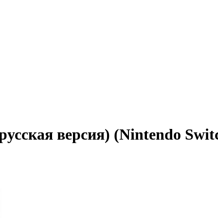
 (русская версия) (Nintendo Swit