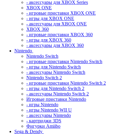
- аксессуары для XBOX Series
XBOX ONE
- игровые приставки XBOX ONE
- игры для XBOX ONE
- аксессуары для XBOX ONE
XBOX 360
- игровые приставки XBOX 360
- игры для XBOX 360
- аксессуары для XBOX 360
Nintendo
Nintendo Switch
- игровые приставки Nintendo Switch
- игры для Nintendo Switch
- аксессуары Nintendo Switch
Nintendo Switch 2
- игровые приставки Nintendo Switch 2
- игры для Nintendo Switch 2
- аксессуары Nintendo Switch 2
Игровые приставки Nintendo
- игры Nintendo
- игры Nintendo WII U
- аксессуары Nintendo
- картриджи 3DS
Фигурки Amiibo
Sega & Dendy