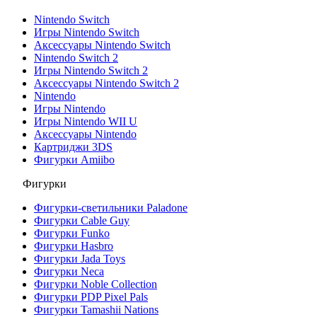
Nintendo Switch
Игры Nintendo Switch
Аксессуары Nintendo Switch
Nintendo Switch 2
Игры Nintendo Switch 2
Аксессуары Nintendo Switch 2
Nintendo
Игры Nintendo
Игры Nintendo WII U
Аксессуары Nintendo
Картриджи 3DS
Фигурки Amiibo
Фигурки
Фигурки-светильники Paladone
Фигурки Cable Guy
Фигурки Funko
Фигурки Hasbro
Фигурки Jada Toys
Фигурки Neca
Фигурки Noble Collection
Фигурки PDP Pixel Pals
Фигурки Tamashii Nations