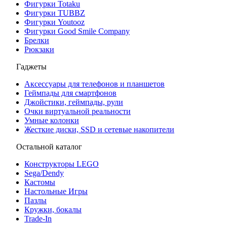
Фигурки Totaku
Фигурки TUBBZ
Фигурки Youtooz
Фигурки Good Smile Company
Брелки
Рюкзаки
Гаджеты
Аксессуары для телефонов и планшетов
Геймпады для смартфонов
Джойстики, геймпады, рули
Очки виртуальной реальности
Умные колонки
Жесткие диски, SSD и сетевые накопители
Остальной каталог
Конструкторы LEGO
Sega/Dendy
Кастомы
Настольные Игры
Пазлы
Кружки, бокалы
Trade-In