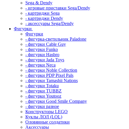
Sega & Dendy
- игровые приставки Sega/Dendy
- картриджи Sega
- картриджи Dendy
- аксессуары Sega/Dendy
Фигурки
Фигурки
- фигурка-светильник Paladone
- фигурки Cable Guy
- фигурки Funko
- фигурки Hasbro
- фигурки Jada Toys
- фигурки Neca
- фигурки Noble Collection
- фигурки PDP Pixel Pals
- фигурки Tamashii Nations
- фигурки Totaku
- фигурки TUBBZ
- фигурки Youtooz
- фигурки Good Smile Company
- фигурки разное
Конструкторы LEGO
Куклы ЛОЛ (LOL)
Оловянные солдатики
Аксессуары