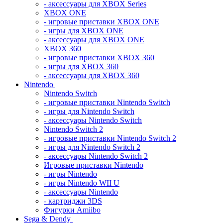
- аксессуары для XBOX Series
XBOX ONE
- игровые приставки XBOX ONE
- игры для XBOX ONE
- аксессуары для XBOX ONE
XBOX 360
- игровые приставки XBOX 360
- игры для XBOX 360
- аксессуары для XBOX 360
Nintendo
Nintendo Switch
- игровые приставки Nintendo Switch
- игры для Nintendo Switch
- аксессуары Nintendo Switch
Nintendo Switch 2
- игровые приставки Nintendo Switch 2
- игры для Nintendo Switch 2
- аксессуары Nintendo Switch 2
Игровые приставки Nintendo
- игры Nintendo
- игры Nintendo WII U
- аксессуары Nintendo
- картриджи 3DS
Фигурки Amiibo
Sega & Dendy