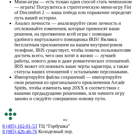
Мини-игры — есть только один способ стать чемпионом
— играть! Погрузитесь в стратегическую мини-игру Fist
of Discomfort 2 — ваша победа или поражение определят
путь вашей истории.
Анализ личности — анализируйте свою личность и
отслеживайте изменения, которые привносят ваши
решения, на протяжении всей игры с помощью
удобного виртуального помощника IRIS! Являясь
бесплатным приложением на вашем внутриигровом
телефоне, IRIS существует, чтобы помочь пользователям
достичь всего, чего они хотят в жизни — лучшей
работы, нового дома и даже романтических отношений.
IRIS может отслеживать ваши черты характера, а также
статусы ваших отношений с остальными персонажами.
Импортируйте файлы сохранений — импортируйте
свои решения из оригинального приключения Arcade
Spirits, чтобы изменить мир 20XX в соответствии с
вашими предыдущими решениями, или начните игру
заново и следуйте совершенно новому пути.
8 (495) 162-01-53
ТЦ “Горбушка”
8 (985) 426-46-76
Колодезный пер.