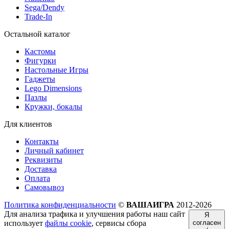
Sega/Dendy
Trade-In
Остальной каталог
Кастомы
Фигурки
Настольные Игры
Гаджеты
Lego Dimensions
Пазлы
Кружки, бокалы
Для клиентов
Контакты
Личный кабинет
Реквизиты
Доставка
Оплата
Самовывоз
Политика конфиденциальности
©
ВАШАИГРА
2012-2026
Для анализа трафика и улучшения работы наш сайт
Я
использует
файлы cookie
, сервисы сбора
согласен