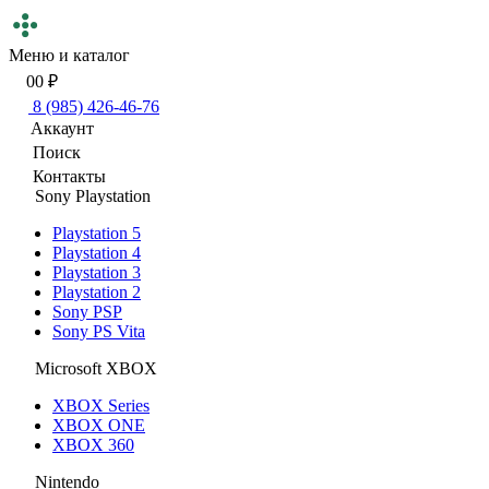
Меню и каталог
0
0 ₽
8 (985) 426-46-76
Аккаунт
Поиск
Контакты
Sony Playstation
Playstation 5
Playstation 4
Playstation 3
Playstation 2
Sony PSP
Sony PS Vita
Microsoft XBOX
XBOX Series
XBOX ONE
XBOX 360
Nintendo