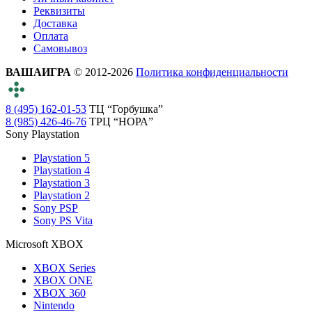
Реквизиты
Доставка
Оплата
Самовывоз
ВАШАИГРА
© 2012-2026
Политика конфиденциальности
8 (495) 162-01-53
ТЦ “Горбушка”
8 (985) 426-46-76
ТРЦ “НОРА”
Sony Playstation
Playstation 5
Playstation 4
Playstation 3
Playstation 2
Sony PSP
Sony PS Vita
Microsoft XBOX
XBOX Series
XBOX ONE
XBOX 360
Nintendo