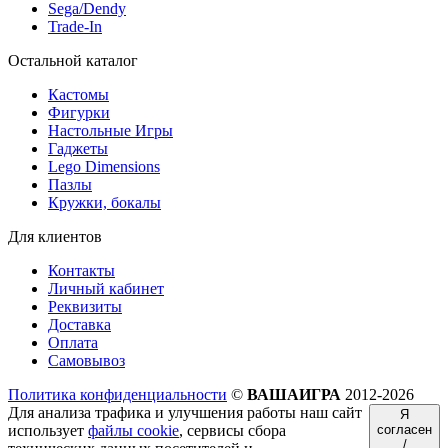
Sega/Dendy
Trade-In
Остальной каталог
Кастомы
Фигурки
Настольные Игры
Гаджеты
Lego Dimensions
Пазлы
Кружки, бокалы
Для клиентов
Контакты
Личный кабинет
Реквизиты
Доставка
Оплата
Самовывоз
Политика конфиденциальности
©
ВАШАИГРА
2012-2026
Для анализа трафика и улучшения работы наш сайт
Я
использует
файлы cookie
, сервисы сбора
согласен
/