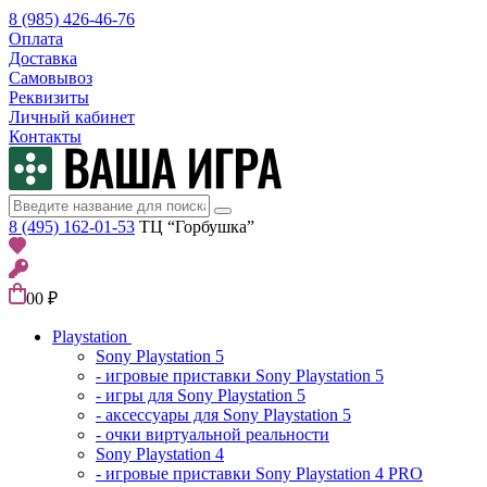
8 (985) 426-46-76
Оплата
Доставка
Самовывоз
Реквизиты
Личный кабинет
Контакты
8 (495) 162-01-53
ТЦ “Горбушка”
0
0 ₽
Playstation
Sony Playstation 5
- игровые приставки Sony Playstation 5
- игры для Sony Playstation 5
- аксессуары для Sony Playstation 5
- очки виртуальной реальности
Sony Playstation 4
- игровые приставки Sony Playstation 4 PRO