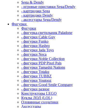
Sega & Dendy
- игровые приставки Sega/Dendy
- картриджи Sega
- картриджи Dendy
- аксессуары Sega/Dendy
Фигурки
Фигурки
- фигурка-светильник Paladone
- фигурки Cable Guy
- фигурки Funko
- фигурки Hasbro
- фигурки Jada Toys
- фигурки Neca
- фигурки Noble Collection
- фигурки PDP Pixel Pals
- фигурки Tamashii Nations
- фигурки Totaku
- фигурки TUBBZ
- фигурки Youtooz
- фигурки Good Smile Company
- фигурки разное
Конструкторы LEGO
Куклы ЛОЛ (LOL)
Оловянные солдатики
Аксессуары