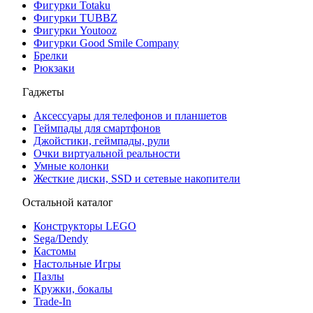
Фигурки Totaku
Фигурки TUBBZ
Фигурки Youtooz
Фигурки Good Smile Company
Брелки
Рюкзаки
Гаджеты
Аксессуары для телефонов и планшетов
Геймпады для смартфонов
Джойстики, геймпады, рули
Очки виртуальной реальности
Умные колонки
Жесткие диски, SSD и сетевые накопители
Остальной каталог
Конструкторы LEGO
Sega/Dendy
Кастомы
Настольные Игры
Пазлы
Кружки, бокалы
Trade-In