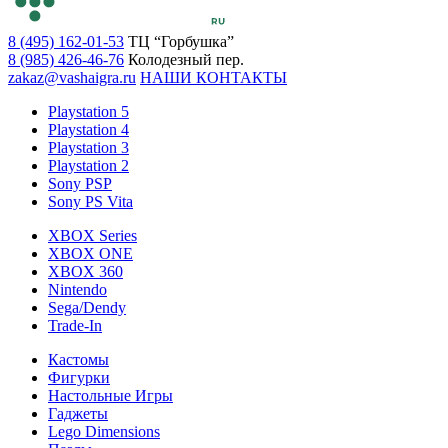
8 (495) 162-01-53
ТЦ “Горбушка”
8 (985) 426-46-76
Колодезный пер.
zakaz@vashaigra.ru
НАШИ КОНТАКТЫ
Playstation 5
Playstation 4
Playstation 3
Playstation 2
Sony PSP
Sony PS Vita
XBOX Series
XBOX ONE
XBOX 360
Nintendo
Sega/Dendy
Trade-In
Кастомы
Фигурки
Настольные Игры
Гаджеты
Lego Dimensions