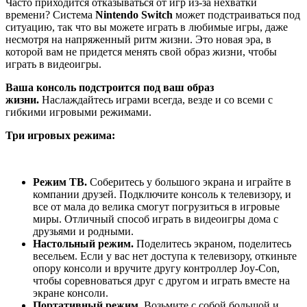
Часто приходится отказываться от игр из-за нехватки
времени? Система
Nintendo Switch
может подстраиваться под
ситуацию, так что вы можете играть в любимые игры, даже
несмотря на напряженный ритм жизни. Это новая эра, в
которой вам не придется менять свой образ жизни, чтобы
играть в видеоигры.
Ваша консоль подстроится под ваш образ
жизни.
Наслаждайтесь играми всегда, везде и со всеми с
гибкими игровыми режимами.
Три игровых режима:
Режим ТВ.
Соберитесь у большого экрана и играйте в
компании друзей. Подключите консоль к телевизору, и
все от мала до велика смогут погрузиться в игровые
миры. Отличный способ играть в видеоигры дома с
друзьями и родными.
Настольный режим.
Поделитесь экраном, поделитесь
весельем. Если у вас нет доступа к телевизору, откиньте
опору консоли и вручите другу контроллер Joy-Con,
чтобы соревноваться друг с другом и играть вместе на
экране консоли.
Портативный режим.
Возьмите с собой большой и