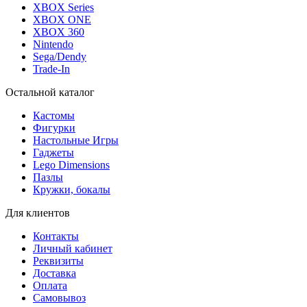
XBOX Series
XBOX ONE
XBOX 360
Nintendo
Sega/Dendy
Trade-In
Остальной каталог
Кастомы
Фигурки
Настольные Игры
Гаджеты
Lego Dimensions
Пазлы
Кружки, бокалы
Для клиентов
Контакты
Личный кабинет
Реквизиты
Доставка
Оплата
Самовывоз