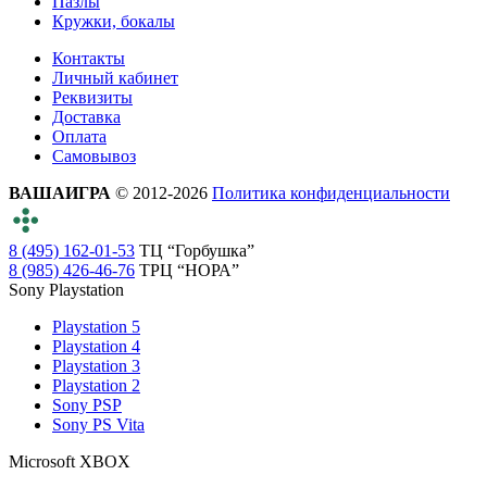
Пазлы
Кружки, бокалы
Контакты
Личный кабинет
Реквизиты
Доставка
Оплата
Самовывоз
ВАШАИГРА
© 2012-2026
Политика конфиденциальности
8 (495) 162-01-53
ТЦ “Горбушка”
8 (985) 426-46-76
ТРЦ “НОРА”
Sony Playstation
Playstation 5
Playstation 4
Playstation 3
Playstation 2
Sony PSP
Sony PS Vita
Microsoft XBOX