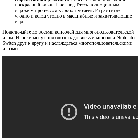
прекрасный экран. Наслаждайтесь полноценным
игровым процессом в любой момент. Играйте где
угодно и когда угодно в масштабные и захватывающие
игры.
Подключайте до восьми консолей для многопользовательской
игры. Игроки могут подключить до восьми консолей Nintendo
Switch друг к другу и наслаждаться многопользовательскими
играми.