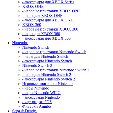
- аксессуары для XBOX Series
XBOX ONE
- игровые приставки XBOX ONE
- игры для XBOX ONE
- аксессуары для XBOX ONE
XBOX 360
- игровые приставки XBOX 360
- игры для XBOX 360
- аксессуары для XBOX 360
Nintendo
Nintendo Switch
- игровые приставки Nintendo Switch
- игры для Nintendo Switch
- аксессуары Nintendo Switch
Nintendo Switch 2
- игровые приставки Nintendo Switch 2
- игры для Nintendo Switch 2
- аксессуары Nintendo Switch 2
Игровые приставки Nintendo
- игры Nintendo
- игры Nintendo WII U
- аксессуары Nintendo
- картриджи 3DS
Фигурки Amiibo
Sega & Dendy