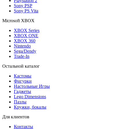
Playstation 2
Sony PSP
Sony PS Vita
Microsoft XBOX
XBOX Series
XBOX ONE
XBOX 360
Nintendo
Sega/Dendy
Trade-In
Остальной каталог
Кастомы
Фигурки
Настольные Игры
Гаджеты
Lego Dimensions
Пазлы
Кружки, бокалы
Для клиентов
Контакты