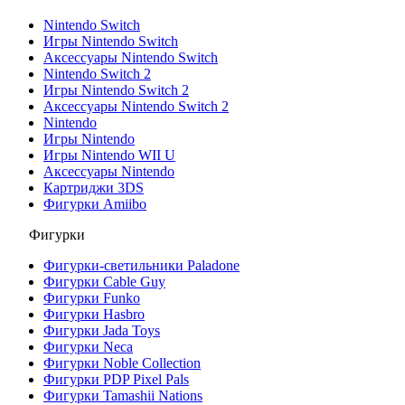
Nintendo Switch
Игры Nintendo Switch
Аксессуары Nintendo Switch
Nintendo Switch 2
Игры Nintendo Switch 2
Аксессуары Nintendo Switch 2
Nintendo
Игры Nintendo
Игры Nintendo WII U
Аксессуары Nintendo
Картриджи 3DS
Фигурки Amiibo
Фигурки
Фигурки-светильники Paladone
Фигурки Cable Guy
Фигурки Funko
Фигурки Hasbro
Фигурки Jada Toys
Фигурки Neca
Фигурки Noble Collection
Фигурки PDP Pixel Pals
Фигурки Tamashii Nations