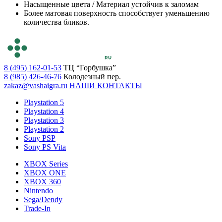
Насыщенные цвета / Материал устойчив к заломам
Более матовая поверхность способствует уменьшению
количества бликов.
8 (495) 162-01-53
ТЦ “Горбушка”
8 (985) 426-46-76
Колодезный пер.
zakaz@vashaigra.ru
НАШИ КОНТАКТЫ
Playstation 5
Playstation 4
Playstation 3
Playstation 2
Sony PSP
Sony PS Vita
XBOX Series
XBOX ONE
XBOX 360
Nintendo
Sega/Dendy
Trade-In