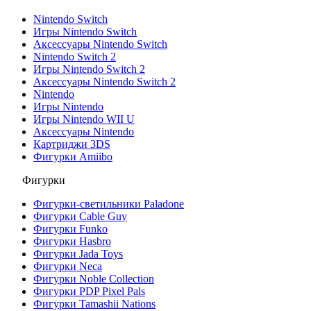
Nintendo Switch
Игры Nintendo Switch
Аксессуары Nintendo Switch
Nintendo Switch 2
Игры Nintendo Switch 2
Аксессуары Nintendo Switch 2
Nintendo
Игры Nintendo
Игры Nintendo WII U
Аксессуары Nintendo
Картриджи 3DS
Фигурки Amiibo
Фигурки
Фигурки-светильники Paladone
Фигурки Cable Guy
Фигурки Funko
Фигурки Hasbro
Фигурки Jada Toys
Фигурки Neca
Фигурки Noble Collection
Фигурки PDP Pixel Pals
Фигурки Tamashii Nations