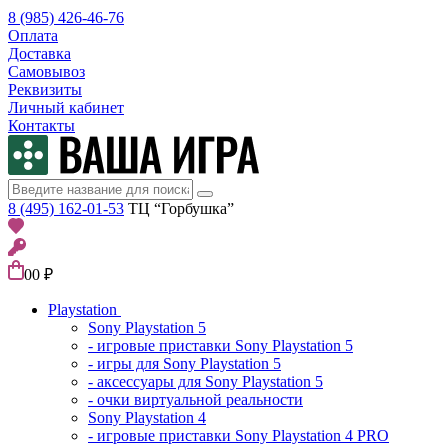
8 (985) 426-46-76
Оплата
Доставка
Самовывоз
Реквизиты
Личный кабинет
Контакты
8 (495) 162-01-53
ТЦ “Горбушка”
0
0 ₽
Playstation
Sony Playstation 5
- игровые приставки Sony Playstation 5
- игры для Sony Playstation 5
- аксессуары для Sony Playstation 5
- очки виртуальной реальности
Sony Playstation 4
- игровые приставки Sony Playstation 4 PRO