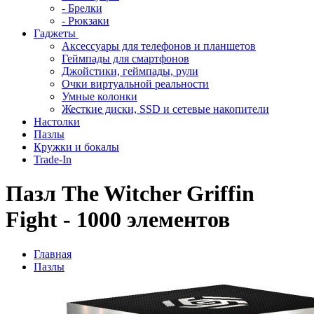
- Брелки
- Рюкзаки
Гаджеты
Аксессуары для телефонов и планшетов
Геймпады для смартфонов
Джойстики, геймпады, рули
Очки виртуальной реальности
Умные колонки
Жесткие диски, SSD и сетевые накопители
Настолки
Пазлы
Кружки и бокалы
Trade-In
Пазл The Witcher Griffin
Fight - 1000 элементов
Главная
Пазлы