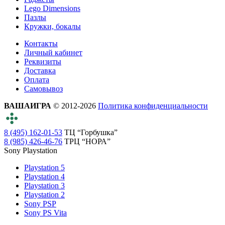
Lego Dimensions
Пазлы
Кружки, бокалы
Контакты
Личный кабинет
Реквизиты
Доставка
Оплата
Самовывоз
ВАШАИГРА
© 2012-2026
Политика конфиденциальности
8 (495) 162-01-53
ТЦ “Горбушка”
8 (985) 426-46-76
ТРЦ “НОРА”
Sony Playstation
Playstation 5
Playstation 4
Playstation 3
Playstation 2
Sony PSP
Sony PS Vita