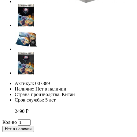
Актикул: 007389
Наличие:
Нет в наличии
Страна производства: Китай
Срок службы: 5 лет
2490 ₽
Кол-во
Нет в наличии