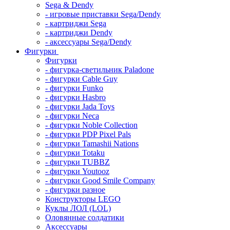
Sega & Dendy
- игровые приставки Sega/Dendy
- картриджи Sega
- картриджи Dendy
- аксессуары Sega/Dendy
Фигурки
Фигурки
- фигурка-светильник Paladone
- фигурки Cable Guy
- фигурки Funko
- фигурки Hasbro
- фигурки Jada Toys
- фигурки Neca
- фигурки Noble Collection
- фигурки PDP Pixel Pals
- фигурки Tamashii Nations
- фигурки Totaku
- фигурки TUBBZ
- фигурки Youtooz
- фигурки Good Smile Company
- фигурки разное
Конструкторы LEGO
Куклы ЛОЛ (LOL)
Оловянные солдатики
Аксессуары