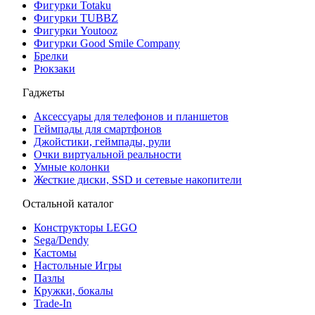
Фигурки Totaku
Фигурки TUBBZ
Фигурки Youtooz
Фигурки Good Smile Company
Брелки
Рюкзаки
Гаджеты
Аксессуары для телефонов и планшетов
Геймпады для смартфонов
Джойстики, геймпады, рули
Очки виртуальной реальности
Умные колонки
Жесткие диски, SSD и сетевые накопители
Остальной каталог
Конструкторы LEGO
Sega/Dendy
Кастомы
Настольные Игры
Пазлы
Кружки, бокалы
Trade-In