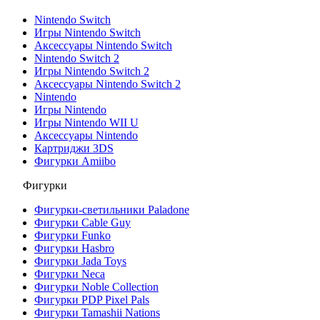
Nintendo Switch
Игры Nintendo Switch
Аксессуары Nintendo Switch
Nintendo Switch 2
Игры Nintendo Switch 2
Аксессуары Nintendo Switch 2
Nintendo
Игры Nintendo
Игры Nintendo WII U
Аксессуары Nintendo
Картриджи 3DS
Фигурки Amiibo
Фигурки
Фигурки-светильники Paladone
Фигурки Cable Guy
Фигурки Funko
Фигурки Hasbro
Фигурки Jada Toys
Фигурки Neca
Фигурки Noble Collection
Фигурки PDP Pixel Pals
Фигурки Tamashii Nations