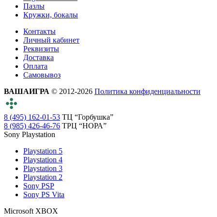
Пазлы
Кружки, бокалы
Контакты
Личный кабинет
Реквизиты
Доставка
Оплата
Самовывоз
ВАШАИГРА
© 2012-2026
Политика конфиденциальности
8 (495) 162-01-53
ТЦ “Горбушка”
8 (985) 426-46-76
ТРЦ “НОРА”
Sony Playstation
Playstation 5
Playstation 4
Playstation 3
Playstation 2
Sony PSP
Sony PS Vita
Microsoft XBOX