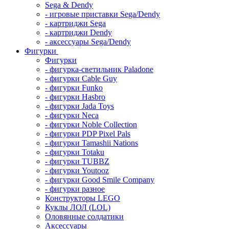
Sega & Dendy
- игровые приставки Sega/Dendy
- картриджи Sega
- картриджи Dendy
- аксессуары Sega/Dendy
Фигурки
Фигурки
- фигурка-светильник Paladone
- фигурки Cable Guy
- фигурки Funko
- фигурки Hasbro
- фигурки Jada Toys
- фигурки Neca
- фигурки Noble Collection
- фигурки PDP Pixel Pals
- фигурки Tamashii Nations
- фигурки Totaku
- фигурки TUBBZ
- фигурки Youtooz
- фигурки Good Smile Company
- фигурки разное
Конструкторы LEGO
Куклы ЛОЛ (LOL)
Оловянные солдатики
Аксессуары