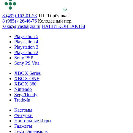
8 (495) 162-01-53
ТЦ “Горбушка”
8 (985) 426-46-76
Колодезный пер.
zakaz@vashaigra.ru
НАШИ КОНТАКТЫ
Playstation 5
Playstation 4
Playstation 3
Playstation 2
Sony PSP
Sony PS Vita
XBOX Series
XBOX ONE
XBOX 360
Nintendo
Sega/Dendy
Trade-In
Кастомы
Фигурки
Настольные Игры
Гаджеты
Lego Dimensions