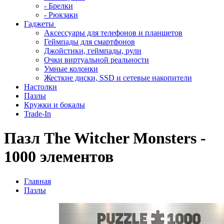
- Брелки
- Рюкзаки
Гаджеты
Аксессуары для телефонов и планшетов
Геймпады для смартфонов
Джойстики, геймпады, рули
Очки виртуальной реальности
Умные колонки
Жесткие диски, SSD и сетевые накопители
Настолки
Пазлы
Кружки и бокалы
Trade-In
Пазл The Witcher Monsters -
1000 элементов
Главная
Пазлы