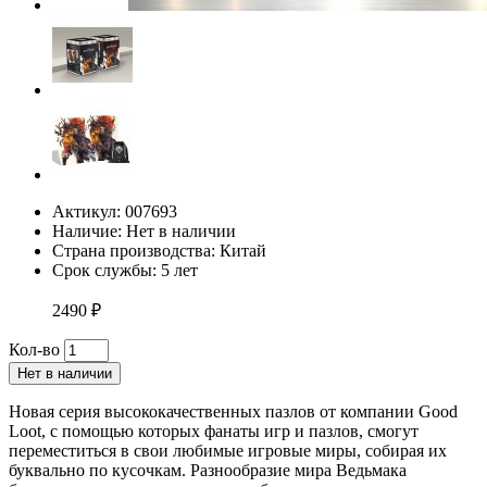
Актикул: 007693
Наличие:
Нет в наличии
Страна производства: Китай
Срок службы: 5 лет
2490 ₽
Кол-во
Нет в наличии
Новая серия высококачественных пазлов от компании Good
Loot, с помощью которых фанаты игр и пазлов, смогут
переместиться в свои любимые игровые миры, собирая их
буквально по кусочкам. Разнообразие мира Ведьмака