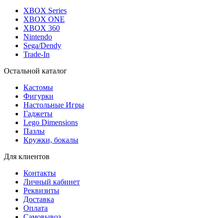
XBOX Series
XBOX ONE
XBOX 360
Nintendo
Sega/Dendy
Trade-In
Остальной каталог
Кастомы
Фигурки
Настольные Игры
Гаджеты
Lego Dimensions
Пазлы
Кружки, бокалы
Для клиентов
Контакты
Личный кабинет
Реквизиты
Доставка
Оплата
Самовывоз