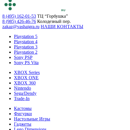
8 (495) 162-01-53
ТЦ “Горбушка”
8 (985) 426-46-76
Колодезный пер.
zakaz@vashaigra.ru
НАШИ КОНТАКТЫ
Playstation 5
Playstation 4
Playstation 3
Playstation 2
Sony PSP
Sony PS Vita
XBOX Series
XBOX ONE
XBOX 360
Nintendo
Sega/Dendy
Trade-In
Кастомы
Фигурки
Настольные Игры
Гаджеты
Lego Dimensions