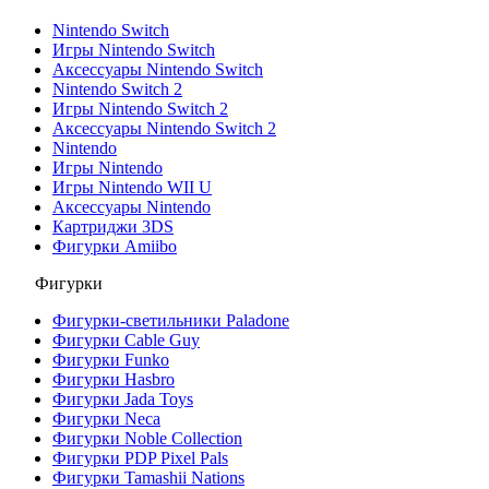
Nintendo Switch
Игры Nintendo Switch
Аксессуары Nintendo Switch
Nintendo Switch 2
Игры Nintendo Switch 2
Аксессуары Nintendo Switch 2
Nintendo
Игры Nintendo
Игры Nintendo WII U
Аксессуары Nintendo
Картриджи 3DS
Фигурки Amiibo
Фигурки
Фигурки-светильники Paladone
Фигурки Cable Guy
Фигурки Funko
Фигурки Hasbro
Фигурки Jada Toys
Фигурки Neca
Фигурки Noble Collection
Фигурки PDP Pixel Pals
Фигурки Tamashii Nations