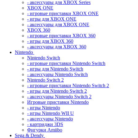
- аксессуары для XBOX Series
XBOX ONE
- игровые приставки XBOX ONE
- игры для XBOX ONE
- аксессуары для XBOX ONE
XBOX 360
- игровые приставки XBOX 360
- игры для XBOX 360
- аксессуары для XBOX 360
Nintendo
Nintendo Switch
- игровые приставки Nintendo Switch
- игры для Nintendo Switch
- аксессуары Nintendo Switch
Nintendo Switch 2
- игровые приставки Nintendo Switch 2
- игры для Nintendo Switch 2
- аксессуары Nintendo Switch 2
Игровые приставки Nintendo
- игры Nintendo
- игры Nintendo WII U
- аксессуары Nintendo
- картриджи 3DS
Фигурки Amiibo
Sega & Dendy