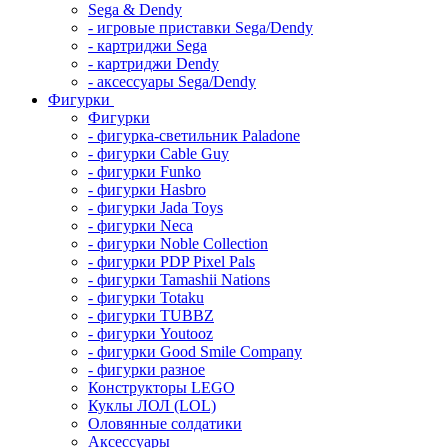
Sega & Dendy
- игровые приставки Sega/Dendy
- картриджи Sega
- картриджи Dendy
- аксессуары Sega/Dendy
Фигурки
Фигурки
- фигурка-светильник Paladone
- фигурки Cable Guy
- фигурки Funko
- фигурки Hasbro
- фигурки Jada Toys
- фигурки Neca
- фигурки Noble Collection
- фигурки PDP Pixel Pals
- фигурки Tamashii Nations
- фигурки Totaku
- фигурки TUBBZ
- фигурки Youtooz
- фигурки Good Smile Company
- фигурки разное
Конструкторы LEGO
Куклы ЛОЛ (LOL)
Оловянные солдатики
Аксессуары