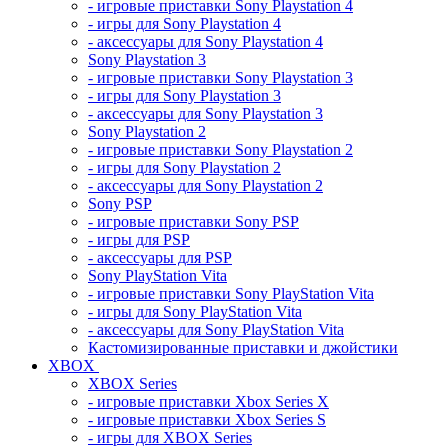
- игровые приставки Sony Playstation 4
- игры для Sony Playstation 4
- аксессуары для Sony Playstation 4
Sony Playstation 3
- игровые приставки Sony Playstation 3
- игры для Sony Playstation 3
- аксессуары для Sony Playstation 3
Sony Playstation 2
- игровые приставки Sony Playstation 2
- игры для Sony Playstation 2
- аксессуары для Sony Playstation 2
Sony PSP
- игровые приставки Sony PSP
- игры для PSP
- аксессуары для PSP
Sony PlayStation Vita
- игровые приставки Sony PlayStation Vita
- игры для Sony PlayStation Vita
- аксессуары для Sony PlayStation Vita
Кастомизированные приставки и джойстики
XBOX
XBOX Series
- игровые приставки Xbox Series X
- игровые приставки Xbox Series S
- игры для XBOX Series