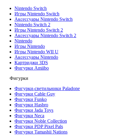
Nintendo Switch
Игры Nintendo Switch
Аксессуары Nintendo Switch
Nintendo Switch 2
Игры Nintendo Switch 2
Аксессуары Nintendo Switch 2
Nintendo
Игры Nintendo
Игры Nintendo WII U
Аксессуары Nintendo
Картриджи 3DS
Фигурки Amiibo
Фигурки
Фигурки-светильники Paladone
Фигурки Cable Guy
Фигурки Funko
Фигурки Hasbro
Фигурки Jada Toys
Фигурки Neca
Фигурки Noble Collection
Фигурки PDP Pixel Pals
Фигурки Tamashii Nations