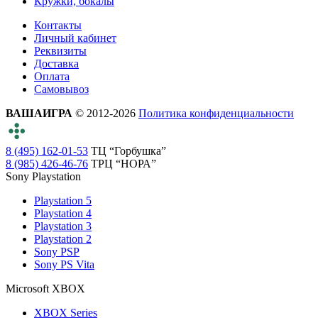
Кружки, бокалы
Контакты
Личный кабинет
Реквизиты
Доставка
Оплата
Самовывоз
ВАШАИГРА
© 2012-2026
Политика конфиденциальности
8 (495) 162-01-53
ТЦ “Горбушка”
8 (985) 426-46-76
ТРЦ “НОРА”
Sony Playstation
Playstation 5
Playstation 4
Playstation 3
Playstation 2
Sony PSP
Sony PS Vita
Microsoft XBOX
XBOX Series