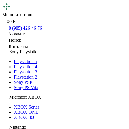
Меню и каталог
0
0 ₽
8 (985) 426-46-76
Аккаунт
Поиск
Контакты
Sony Playstation
Playstation 5
Playstation 4
Playstation 3
Playstation 2
Sony PSP
Sony PS Vita
Microsoft XBOX
XBOX Series
XBOX ONE
XBOX 360
Nintendo