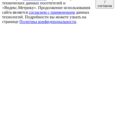
/
технических данных посетителей и
согласна
«Яндекс.Метрику». Продолжение использования
сайта является
согласием с применением
данных
технологий. Подробности вы можете узнать на
странице
Политика конфиденциальности
.