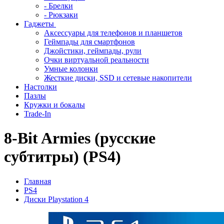
- Брелки
- Рюкзаки
Гаджеты
Аксессуары для телефонов и планшетов
Геймпады для смартфонов
Джойстики, геймпады, рули
Очки виртуальной реальности
Умные колонки
Жесткие диски, SSD и сетевые накопители
Настолки
Пазлы
Кружки и бокалы
Trade-In
8-Bit Armies (русские
субтитры) (PS4)
Главная
PS4
Диски Playstation 4