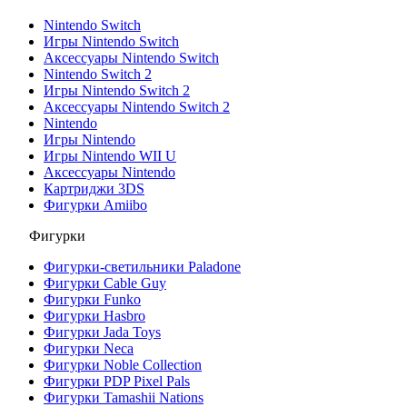
Nintendo Switch
Игры Nintendo Switch
Аксессуары Nintendo Switch
Nintendo Switch 2
Игры Nintendo Switch 2
Аксессуары Nintendo Switch 2
Nintendo
Игры Nintendo
Игры Nintendo WII U
Аксессуары Nintendo
Картриджи 3DS
Фигурки Amiibo
Фигурки
Фигурки-светильники Paladone
Фигурки Cable Guy
Фигурки Funko
Фигурки Hasbro
Фигурки Jada Toys
Фигурки Neca
Фигурки Noble Collection
Фигурки PDP Pixel Pals
Фигурки Tamashii Nations