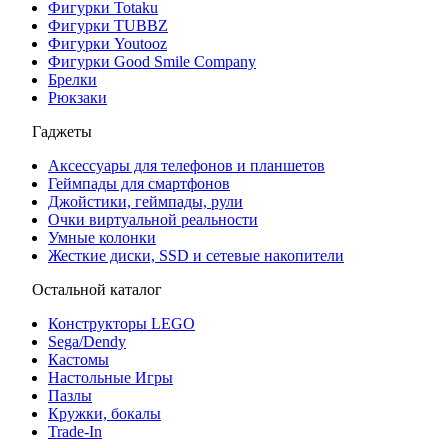
Фигурки Totaku
Фигурки TUBBZ
Фигурки Youtooz
Фигурки Good Smile Company
Брелки
Рюкзаки
Гаджеты
Аксессуары для телефонов и планшетов
Геймпады для смартфонов
Джойстики, геймпады, рули
Очки виртуальной реальности
Умные колонки
Жесткие диски, SSD и сетевые накопители
Остальной каталог
Конструкторы LEGO
Sega/Dendy
Кастомы
Настольные Игры
Пазлы
Кружки, бокалы
Trade-In