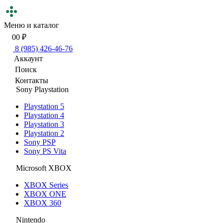
Меню и каталог
0
0 ₽
8 (985) 426-46-76
Аккаунт
Поиск
Контакты
Sony Playstation
Playstation 5
Playstation 4
Playstation 3
Playstation 2
Sony PSP
Sony PS Vita
Microsoft XBOX
XBOX Series
XBOX ONE
XBOX 360
Nintendo