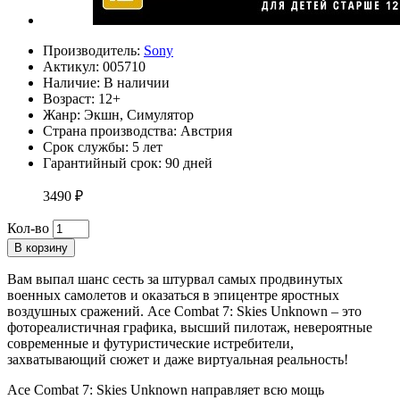
Производитель:
Sony
Актикул: 005710
Наличие:
В наличии
Возраст: 12+
Жанр: Экшн, Симулятор
Страна производства: Австрия
Срок службы: 5 лет
Гарантийный срок: 90 дней
3490 ₽
Кол-во
В корзину
Вам выпал шанс сесть за штурвал самых продвинутых
военных самолетов и оказаться в эпицентре яростных
воздушных сражений. Ace Combat 7: Skies Unknown – это
фотореалистичная графика, высший пилотаж, невероятные
современные и футуристические истребители,
захватывающий сюжет и даже виртуальная реальность!
Ace Combat 7: Skies Unknown направляет всю мощь