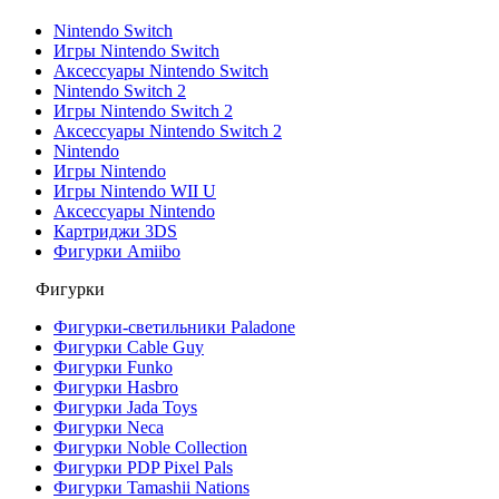
Nintendo Switch
Игры Nintendo Switch
Аксессуары Nintendo Switch
Nintendo Switch 2
Игры Nintendo Switch 2
Аксессуары Nintendo Switch 2
Nintendo
Игры Nintendo
Игры Nintendo WII U
Аксессуары Nintendo
Картриджи 3DS
Фигурки Amiibo
Фигурки
Фигурки-светильники Paladone
Фигурки Cable Guy
Фигурки Funko
Фигурки Hasbro
Фигурки Jada Toys
Фигурки Neca
Фигурки Noble Collection
Фигурки PDP Pixel Pals
Фигурки Tamashii Nations