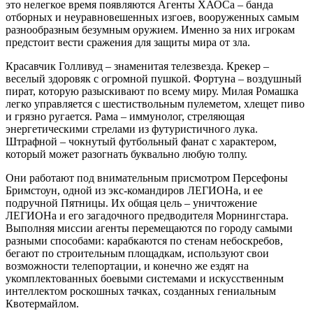
это нелегкое время появляются Агенты ХАОСа – банда
отборных и неуравновешенных изгоев, вооруженных самым
разнообразным безумным оружием. Именно за них игрокам
предстоит вести сражения для защиты мира от зла.
Красавчик Голливуд – знаменитая телезвезда. Крекер –
веселый здоровяк с огромной пушкой. Фортуна – воздушный
пират, которую разыскивают по всему миру. Милая Ромашка
легко управляется с шестиствольным пулеметом, хлещет пиво
и грязно ругается. Рама – иммунолог, стреляющая
энергетическими стрелами из футуристичного лука.
Штрафной – чокнутый футбольный фанат с характером,
который может разогнать буквально любую толпу.
Они работают под внимательным присмотром Персефоны
Бримстоун, одной из экс-командиров ЛЕГИОНа, и ее
подручной Пятницы. Их общая цель – уничтожение
ЛЕГИОНа и его загадочного предводителя Морнингстара.
Выполняя миссии агенты перемещаются по городу самыми
разными способами: карабкаются по стенам небоскребов,
бегают по строительным площадкам, используют свои
возможности телепортации, и конечно же ездят на
укомплектованных боевыми системами и искусственным
интеллектом роскошных тачках, созданных гениальным
Квотермайлом.