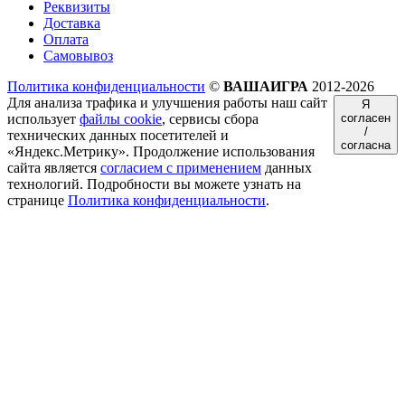
Реквизиты
Доставка
Оплата
Самовывоз
Политика конфиденциальности
©
ВАШАИГРА
2012-2026
Для анализа трафика и улучшения работы наш сайт
Я
использует
файлы cookie
, сервисы сбора
согласен
/
технических данных посетителей и
согласна
«Яндекс.Метрику». Продолжение использования
сайта является
согласием с применением
данных
технологий. Подробности вы можете узнать на
странице
Политика конфиденциальности
.