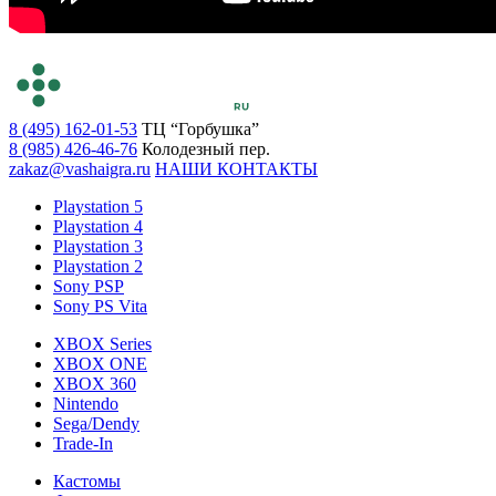
8 (495) 162-01-53
ТЦ “Горбушка”
8 (985) 426-46-76
Колодезный пер.
zakaz@vashaigra.ru
НАШИ КОНТАКТЫ
Playstation 5
Playstation 4
Playstation 3
Playstation 2
Sony PSP
Sony PS Vita
XBOX Series
XBOX ONE
XBOX 360
Nintendo
Sega/Dendy
Trade-In
Кастомы