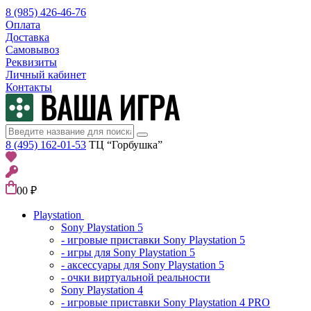
8 (985) 426-46-76
Оплата
Доставка
Самовывоз
Реквизиты
Личный кабинет
Контакты
8 (495) 162-01-53
ТЦ “Горбушка”
0
0 ₽
Playstation
Sony Playstation 5
- игровые приставки Sony Playstation 5
- игры для Sony Playstation 5
- аксессуары для Sony Playstation 5
- очки виртуальной реальности
Sony Playstation 4
- игровые приставки Sony Playstation 4 PRO