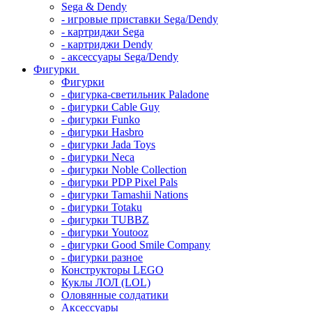
Sega & Dendy
- игровые приставки Sega/Dendy
- картриджи Sega
- картриджи Dendy
- аксессуары Sega/Dendy
Фигурки
Фигурки
- фигурка-светильник Paladone
- фигурки Cable Guy
- фигурки Funko
- фигурки Hasbro
- фигурки Jada Toys
- фигурки Neca
- фигурки Noble Collection
- фигурки PDP Pixel Pals
- фигурки Tamashii Nations
- фигурки Totaku
- фигурки TUBBZ
- фигурки Youtooz
- фигурки Good Smile Company
- фигурки разное
Конструкторы LEGO
Куклы ЛОЛ (LOL)
Оловянные солдатики
Аксессуары