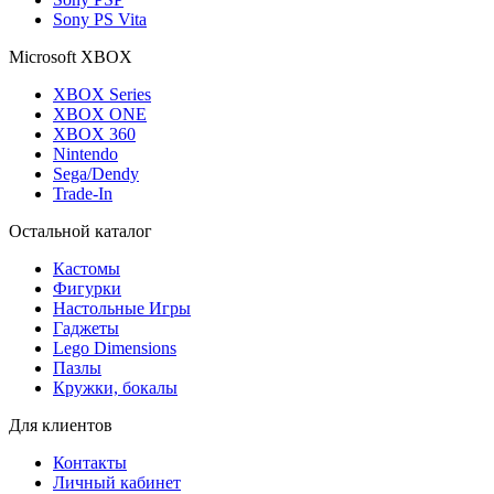
Sony PS Vita
Microsoft XBOX
XBOX Series
XBOX ONE
XBOX 360
Nintendo
Sega/Dendy
Trade-In
Остальной каталог
Кастомы
Фигурки
Настольные Игры
Гаджеты
Lego Dimensions
Пазлы
Кружки, бокалы
Для клиентов
Контакты
Личный кабинет