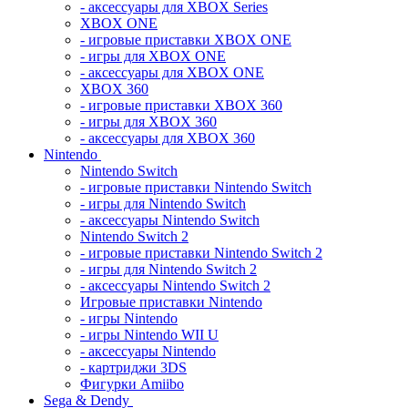
- аксессуары для XBOX Series
XBOX ONE
- игровые приставки XBOX ONE
- игры для XBOX ONE
- аксессуары для XBOX ONE
XBOX 360
- игровые приставки XBOX 360
- игры для XBOX 360
- аксессуары для XBOX 360
Nintendo
Nintendo Switch
- игровые приставки Nintendo Switch
- игры для Nintendo Switch
- аксессуары Nintendo Switch
Nintendo Switch 2
- игровые приставки Nintendo Switch 2
- игры для Nintendo Switch 2
- аксессуары Nintendo Switch 2
Игровые приставки Nintendo
- игры Nintendo
- игры Nintendo WII U
- аксессуары Nintendo
- картриджи 3DS
Фигурки Amiibo
Sega & Dendy