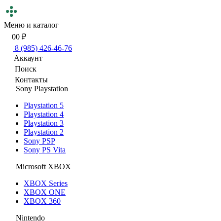
Меню и каталог
0
0 ₽
8 (985) 426-46-76
Аккаунт
Поиск
Контакты
Sony Playstation
Playstation 5
Playstation 4
Playstation 3
Playstation 2
Sony PSP
Sony PS Vita
Microsoft XBOX
XBOX Series
XBOX ONE
XBOX 360
Nintendo