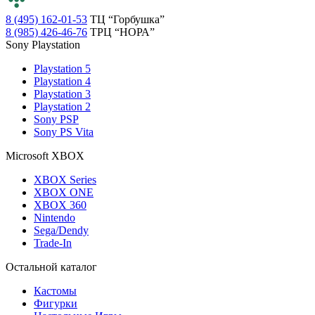
8 (495) 162-01-53
ТЦ “Горбушка”
8 (985) 426-46-76
ТРЦ “НОРА”
Sony Playstation
Playstation 5
Playstation 4
Playstation 3
Playstation 2
Sony PSP
Sony PS Vita
Microsoft XBOX
XBOX Series
XBOX ONE
XBOX 360
Nintendo
Sega/Dendy
Trade-In
Остальной каталог
Кастомы
Фигурки