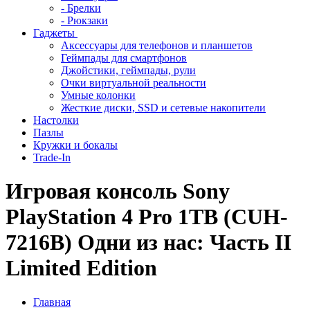
- Брелки
- Рюкзаки
Гаджеты
Аксессуары для телефонов и планшетов
Геймпады для смартфонов
Джойстики, геймпады, рули
Очки виртуальной реальности
Умные колонки
Жесткие диски, SSD и сетевые накопители
Настолки
Пазлы
Кружки и бокалы
Trade-In
Игровая консоль Sony
PlayStation 4 Pro 1TB (CUH-
7216В) Одни из нас: Часть II
Limited Edition
Главная