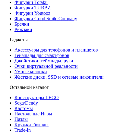
Фигурки Totaku
Фигурки TUBBZ
Фигурки Youtooz
Фигурки Good Smile Company
Брелки
Рюкзаки
Гаджеты
Аксессуары для телефонов и планшетов
Геймпады для смартфонов
Джойстики, геймпады, рули
Очки виртуальной реальности
Умные колонки
Жесткие диски, SSD и сетевые накопители
Остальной каталог
Конструкторы LEGO
Sega/Dendy
Кастомы
Настольные Игры
Пазлы
Кружки, бокалы
Trade-In