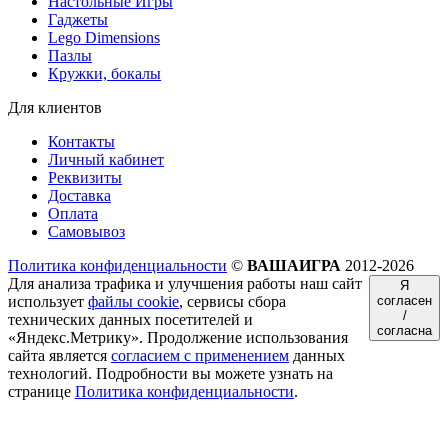
Настольные Игры
Гаджеты
Lego Dimensions
Пазлы
Кружки, бокалы
Для клиентов
Контакты
Личный кабинет
Реквизиты
Доставка
Оплата
Самовывоз
Политика конфиденциальности
©
ВАШАИГРА
2012-2026
Для анализа трафика и улучшения работы наш сайт
Я
использует
файлы cookie
, сервисы сбора
согласен
/
технических данных посетителей и
согласна
«Яндекс.Метрику». Продолжение использования
сайта является
согласием с применением
данных
технологий. Подробности вы можете узнать на
странице
Политика конфиденциальности
.