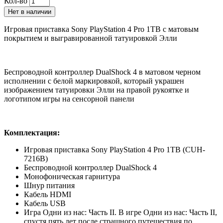
Кол-во
Нет в наличии
Игровая приставка Sony PlayStation 4 Pro 1TB с матовым
покрытием и выгравированной татуировкой Элли
Беспроводной контроллер DualShock 4 в матовом черном
исполнении с белой маркировкой, который украшен
изображением татуировки Элли на правой рукоятке и
логотипом игры на сенсорной панели
Комплектация:
Игровая приставка Sony PlayStation 4 Pro 1TB (CUH-
7216В)
Беспроводной контроллер DualShock 4
Монофоническая гарнитура
Шнур питания
Кабель HDMI
Кабель USB
Игра Одни из нас: Часть II. В игре Одни из нас: Часть II,
спустя пять лет после страшного путешествия по