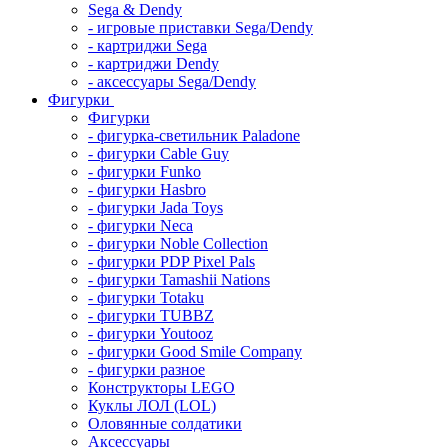
Sega & Dendy
- игровые приставки Sega/Dendy
- картриджи Sega
- картриджи Dendy
- аксессуары Sega/Dendy
Фигурки
Фигурки
- фигурка-светильник Paladone
- фигурки Cable Guy
- фигурки Funko
- фигурки Hasbro
- фигурки Jada Toys
- фигурки Neca
- фигурки Noble Collection
- фигурки PDP Pixel Pals
- фигурки Tamashii Nations
- фигурки Totaku
- фигурки TUBBZ
- фигурки Youtooz
- фигурки Good Smile Company
- фигурки разное
Конструкторы LEGO
Куклы ЛОЛ (LOL)
Оловянные солдатики
Аксессуары