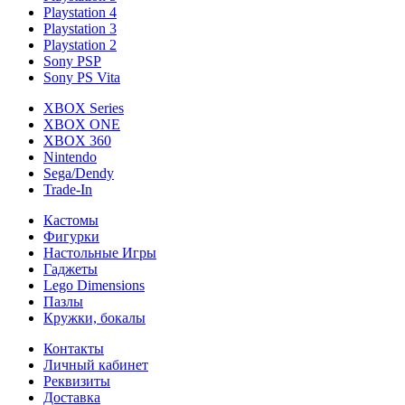
Playstation 4
Playstation 3
Playstation 2
Sony PSP
Sony PS Vita
XBOX Series
XBOX ONE
XBOX 360
Nintendo
Sega/Dendy
Trade-In
Кастомы
Фигурки
Настольные Игры
Гаджеты
Lego Dimensions
Пазлы
Кружки, бокалы
Контакты
Личный кабинет
Реквизиты
Доставка