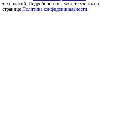
технологий. Подробности вы можете узнать на
странице
Политика конфиденциальности
.