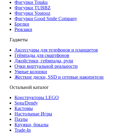
Фигурки Totaku
Фигурки TUBBZ
Фигурки Youtooz
Фигурки Good Smile Company
Брелки
Рюкзаки
Гаджеты
Аксессуары для телефонов и планшетов
Геймпады для смартфонов
Джойстики, геймпады, рули
Очки виртуальной реальности
Умные колонки
Жесткие диски, SSD и сетевые накопители
Остальной каталог
Конструкторы LEGO
Sega/Dendy
Кастомы
Настольные Игры
Пазлы
Кружки, бокалы
Trade-In