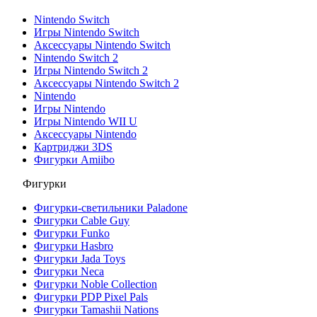
Nintendo Switch
Игры Nintendo Switch
Аксессуары Nintendo Switch
Nintendo Switch 2
Игры Nintendo Switch 2
Аксессуары Nintendo Switch 2
Nintendo
Игры Nintendo
Игры Nintendo WII U
Аксессуары Nintendo
Картриджи 3DS
Фигурки Amiibo
Фигурки
Фигурки-светильники Paladone
Фигурки Cable Guy
Фигурки Funko
Фигурки Hasbro
Фигурки Jada Toys
Фигурки Neca
Фигурки Noble Collection
Фигурки PDP Pixel Pals
Фигурки Tamashii Nations