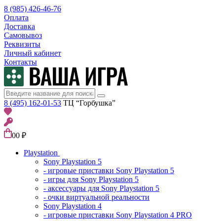
8 (985) 426-46-76
Оплата
Доставка
Самовывоз
Реквизиты
Личный кабинет
Контакты
8 (495) 162-01-53
ТЦ “Горбушка”
0
0 ₽
Playstation
Sony Playstation 5
- игровые приставки Sony Playstation 5
- игры для Sony Playstation 5
- аксессуары для Sony Playstation 5
- очки виртуальной реальности
Sony Playstation 4
- игровые приставки Sony Playstation 4 PRO