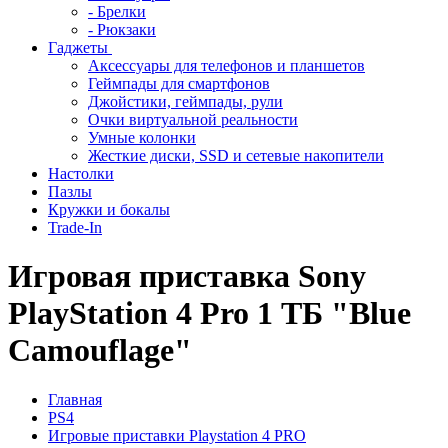
- Брелки
- Рюкзаки
Гаджеты
Аксессуары для телефонов и планшетов
Геймпады для смартфонов
Джойстики, геймпады, рули
Очки виртуальной реальности
Умные колонки
Жесткие диски, SSD и сетевые накопители
Настолки
Пазлы
Кружки и бокалы
Trade-In
Игровая приставка Sony
PlayStation 4 Pro 1 ТБ "Blue
Camouflage"
Главная
PS4
Игровые приставки Playstation 4 PRO