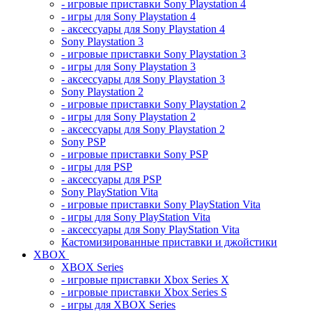
- игровые приставки Sony Playstation 4
- игры для Sony Playstation 4
- аксессуары для Sony Playstation 4
Sony Playstation 3
- игровые приставки Sony Playstation 3
- игры для Sony Playstation 3
- аксессуары для Sony Playstation 3
Sony Playstation 2
- игровые приставки Sony Playstation 2
- игры для Sony Playstation 2
- аксессуары для Sony Playstation 2
Sony PSP
- игровые приставки Sony PSP
- игры для PSP
- аксессуары для PSP
Sony PlayStation Vita
- игровые приставки Sony PlayStation Vita
- игры для Sony PlayStation Vita
- аксессуары для Sony PlayStation Vita
Кастомизированные приставки и джойстики
XBOX
XBOX Series
- игровые приставки Xbox Series X
- игровые приставки Xbox Series S
- игры для XBOX Series