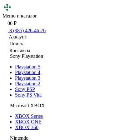
Меню и каталог
0
0 ₽
8 (985) 426-46-76
Аккаунт
Поиск
Контакты
Sony Playstation
Playstation 5
Playstation 4
Playstation 3
Playstation 2
Sony PSP
Sony PS Vita
Microsoft XBOX
XBOX Series
XBOX ONE
XBOX 360
Nintendo