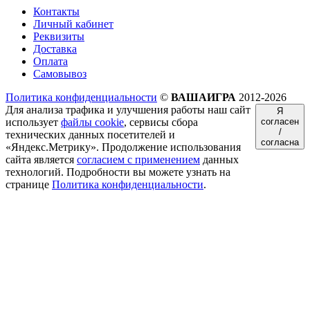
Контакты
Личный кабинет
Реквизиты
Доставка
Оплата
Самовывоз
Политика конфиденциальности
©
ВАШАИГРА
2012-2026
Для анализа трафика и улучшения работы наш сайт
Я
использует
файлы cookie
, сервисы сбора
согласен
/
технических данных посетителей и
согласна
«Яндекс.Метрику». Продолжение использования
сайта является
согласием с применением
данных
технологий. Подробности вы можете узнать на
странице
Политика конфиденциальности
.