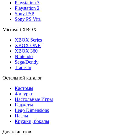
Playstation 3
Playstation 2
Sony PSP
Sony PS Vita
Microsoft XBOX
XBOX Series
XBOX ONE
XBOX 360
Nintendo
Sega/Dendy
Trade-In
Остальной каталог
Кастомы
Фигурки
Настольные Игры
Гаджеты
Lego Dimensions
Пазлы
Кружки, бокалы
Для клиентов