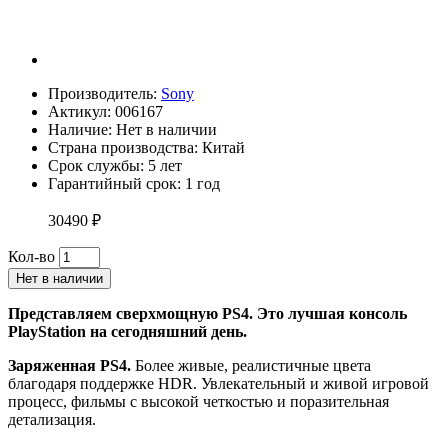
Производитель:
Sony
Актикул: 006167
Наличие:
Нет в наличии
Страна производства: Китай
Срок службы: 5 лет
Гарантийный срок: 1 год
30490 ₽
Кол-во
Нет в наличии
Представляем сверхмощную PS4. Это лучшая консоль
PlayStation на сегодняшний день.
Заряженная PS4.
Более живые, реалистичные цвета
благодаря поддержке HDR. Увлекательный и живой игровой
процесс, фильмы с высокой четкостью и поразительная
детализация.