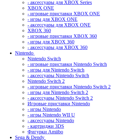
- аксессуары для XBOX Series
XBOX ONE
- игровые приставки XBOX ONE
- игры для XBOX ONE
- аксессуары для XBOX ONE
XBOX 360
- игровые приставки XBOX 360
- игры для XBOX 360
- аксессуары для XBOX 360
Nintendo
Nintendo Switch
- игровые приставки Nintendo Switch
- игры для Nintendo Switch
- аксессуары Nintendo Switch
Nintendo Switch 2
- игровые приставки Nintendo Switch 2
- игры для Nintendo Switch 2
- аксессуары Nintendo Switch 2
Игровые приставки Nintendo
- игры Nintendo
- игры Nintendo WII U
- аксессуары Nintendo
- картриджи 3DS
Фигурки Amiibo
Sega & Dendy