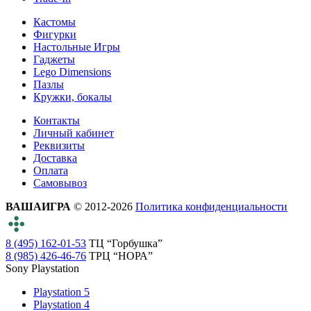
Кастомы
Фигурки
Настольные Игры
Гаджеты
Lego Dimensions
Пазлы
Кружки, бокалы
Контакты
Личный кабинет
Реквизиты
Доставка
Оплата
Самовывоз
ВАШАИГРА
© 2012-2026
Политика конфиденциальности
8 (495) 162-01-53
ТЦ “Горбушка”
8 (985) 426-46-76
ТРЦ “НОРА”
Sony Playstation
Playstation 5
Playstation 4