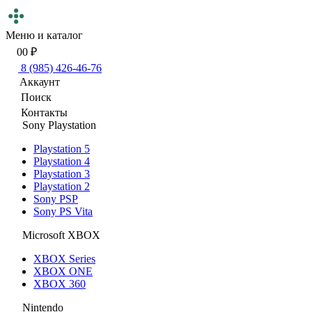
Меню и каталог
0
0 ₽
8 (985) 426-46-76
Аккаунт
Поиск
Контакты
Sony Playstation
Playstation 5
Playstation 4
Playstation 3
Playstation 2
Sony PSP
Sony PS Vita
Microsoft XBOX
XBOX Series
XBOX ONE
XBOX 360
Nintendo