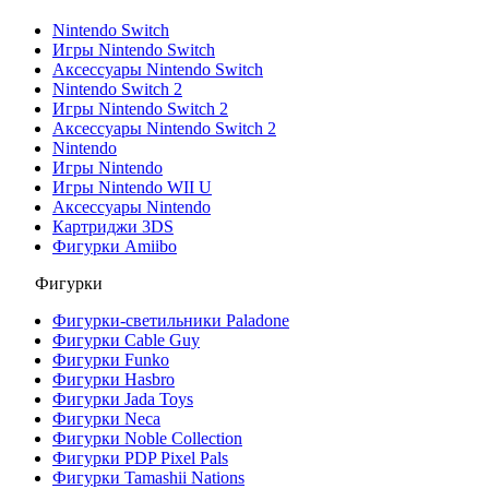
Nintendo Switch
Игры Nintendo Switch
Аксессуары Nintendo Switch
Nintendo Switch 2
Игры Nintendo Switch 2
Аксессуары Nintendo Switch 2
Nintendo
Игры Nintendo
Игры Nintendo WII U
Аксессуары Nintendo
Картриджи 3DS
Фигурки Amiibo
Фигурки
Фигурки-светильники Paladone
Фигурки Cable Guy
Фигурки Funko
Фигурки Hasbro
Фигурки Jada Toys
Фигурки Neca
Фигурки Noble Collection
Фигурки PDP Pixel Pals
Фигурки Tamashii Nations