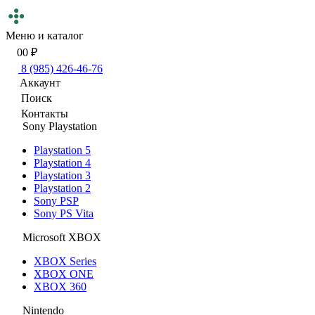
Меню и каталог
0
0 ₽
8 (985) 426-46-76
Аккаунт
Поиск
Контакты
Sony Playstation
Playstation 5
Playstation 4
Playstation 3
Playstation 2
Sony PSP
Sony PS Vita
Microsoft XBOX
XBOX Series
XBOX ONE
XBOX 360
Nintendo