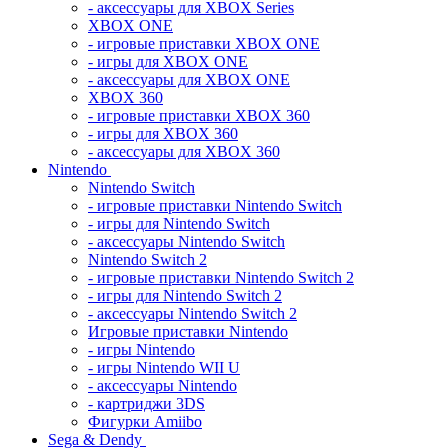
- аксессуары для XBOX Series
XBOX ONE
- игровые приставки XBOX ONE
- игры для XBOX ONE
- аксессуары для XBOX ONE
XBOX 360
- игровые приставки XBOX 360
- игры для XBOX 360
- аксессуары для XBOX 360
Nintendo
Nintendo Switch
- игровые приставки Nintendo Switch
- игры для Nintendo Switch
- аксессуары Nintendo Switch
Nintendo Switch 2
- игровые приставки Nintendo Switch 2
- игры для Nintendo Switch 2
- аксессуары Nintendo Switch 2
Игровые приставки Nintendo
- игры Nintendo
- игры Nintendo WII U
- аксессуары Nintendo
- картриджи 3DS
Фигурки Amiibo
Sega & Dendy