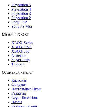
Playstation 5
Playstation 4
Playstation 3
Playstation 2
Sony PSP
Sony PS Vita
Microsoft XBOX
XBOX Series
XBOX ONE
XBOX 360
Nintendo
Sega/Dendy
Trade-In
Остальной каталог
Кастомы
Фигурки
Настольные Игры
Гаджеты
Lego Dimensions
Пазлы
Кружки, бокалы