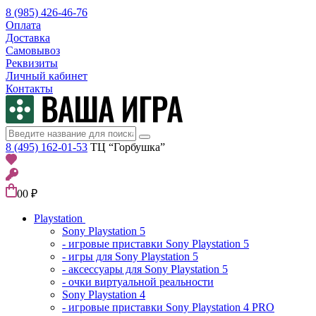
8 (985) 426-46-76
Оплата
Доставка
Самовывоз
Реквизиты
Личный кабинет
Контакты
8 (495) 162-01-53
ТЦ “Горбушка”
0
0 ₽
Playstation
Sony Playstation 5
- игровые приставки Sony Playstation 5
- игры для Sony Playstation 5
- аксессуары для Sony Playstation 5
- очки виртуальной реальности
Sony Playstation 4
- игровые приставки Sony Playstation 4 PRO