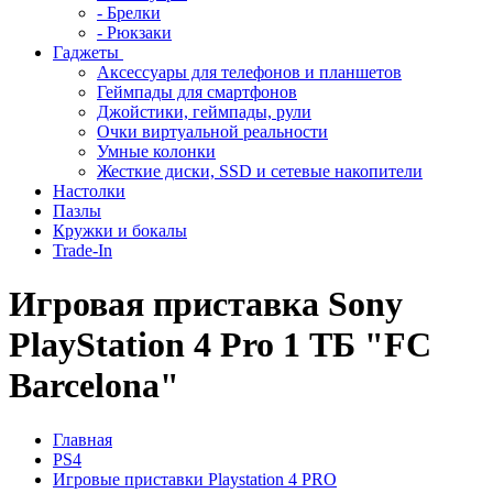
- Брелки
- Рюкзаки
Гаджеты
Аксессуары для телефонов и планшетов
Геймпады для смартфонов
Джойстики, геймпады, рули
Очки виртуальной реальности
Умные колонки
Жесткие диски, SSD и сетевые накопители
Настолки
Пазлы
Кружки и бокалы
Trade-In
Игровая приставка Sony
PlayStation 4 Pro 1 ТБ "FC
Barcelona"
Главная
PS4
Игровые приставки Playstation 4 PRO