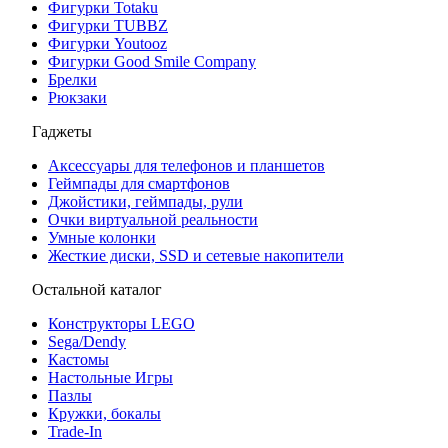
Фигурки Totaku
Фигурки TUBBZ
Фигурки Youtooz
Фигурки Good Smile Company
Брелки
Рюкзаки
Гаджеты
Аксессуары для телефонов и планшетов
Геймпады для смартфонов
Джойстики, геймпады, рули
Очки виртуальной реальности
Умные колонки
Жесткие диски, SSD и сетевые накопители
Остальной каталог
Конструкторы LEGO
Sega/Dendy
Кастомы
Настольные Игры
Пазлы
Кружки, бокалы
Trade-In