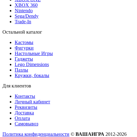
XBOX 360
Nintendo
Sega/Dendy
Trade-In
Остальной каталог
Кастомы
Фигурки
Настольные Игры
Гаджеты
Lego Dimensions
Пазлы
Кружки, бокалы
Для клиентов
Контакты
Личный кабинет
Реквизиты
Доставка
Оплата
Самовывоз
Политика конфиденциальности
©
ВАШАИГРА
2012-2026