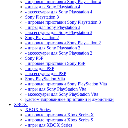
- игровые приставки Sony Playstation 4
- игры для Sony Playstation 4
- аксессуары для Sony Playstation 4
Sony Playstation 3
- игровые приставки Sony Playstation 3
- игры для Sony Playstation 3
- аксессуары для Sony Playstation 3
Sony Playstation 2
- игровые приставки Sony Playstation 2
- игры для Sony Playstation 2
- аксессуары для Sony Playstation 2
Sony PSP
- игровые приставки Sony PSP
- игры для PSP
- аксессуары для PSP
Sony PlayStation Vita
- игровые приставки Sony PlayStation Vita
- игры для Sony PlayStation Vita
- аксессуары для Sony PlayStation Vita
Кастомизированные приставки и джойстики
XBOX
XBOX Series
- игровые приставки Xbox Series X
- игровые приставки Xbox Series S
- игры для XBOX Series