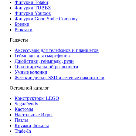
Фигурки Totaku
Фигурки TUBBZ
Фигурки Youtooz
Фигурки Good Smile Company
Брелки
Рюкзаки
Гаджеты
Аксессуары для телефонов и планшетов
Геймпады для смартфонов
Джойстики, геймпады, рули
Очки виртуальной реальности
Умные колонки
Жесткие диски, SSD и сетевые накопители
Остальной каталог
Конструкторы LEGO
Sega/Dendy
Кастомы
Настольные Игры
Пазлы
Кружки, бокалы
Trade-In