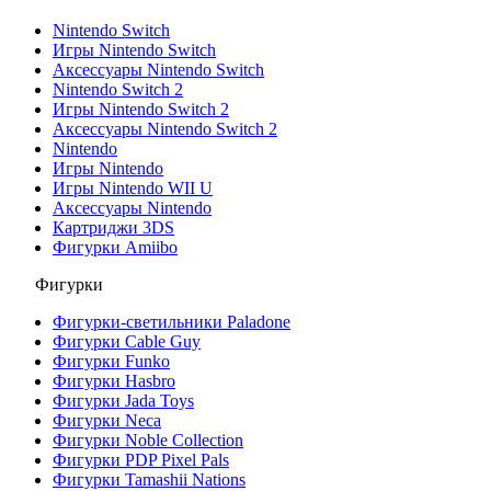
Nintendo Switch
Игры Nintendo Switch
Аксессуары Nintendo Switch
Nintendo Switch 2
Игры Nintendo Switch 2
Аксессуары Nintendo Switch 2
Nintendo
Игры Nintendo
Игры Nintendo WII U
Аксессуары Nintendo
Картриджи 3DS
Фигурки Amiibo
Фигурки
Фигурки-светильники Paladone
Фигурки Cable Guy
Фигурки Funko
Фигурки Hasbro
Фигурки Jada Toys
Фигурки Neca
Фигурки Noble Collection
Фигурки PDP Pixel Pals
Фигурки Tamashii Nations