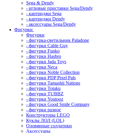
Sega & Dendy
- игровые приставки Sega/Dendy
- картриджи Sega
- картриджи Dendy
- аксессуары Sega/Dendy
Фигурки
Фигурки
- фигурка-светильник Paladone
- фигурки Cable Guy
- фигурки Funko
- фигурки Hasbro
- фигурки Jada Toys
- фигурки Neca
- фигурки Noble Collection
- фигурки PDP Pixel Pals
- фигурки Tamashii Nations
- фигурки Totaku
- фигурки TUBBZ
- фигурки Youtooz
- фигурки Good Smile Company
- фигурки разное
Конструкторы LEGO
Куклы ЛОЛ (LOL)
Оловянные солдатики
Аксессуары