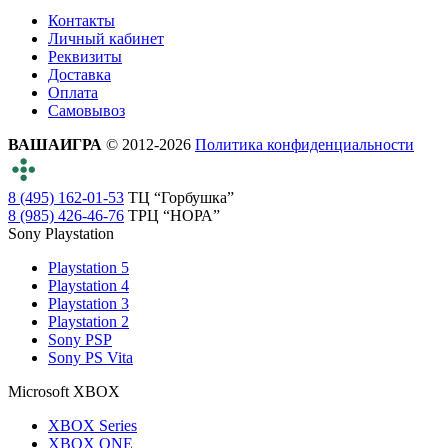
Контакты
Личный кабинет
Реквизиты
Доставка
Оплата
Самовывоз
ВАШАИГРА
© 2012-2026
Политика конфиденциальности
8 (495) 162-01-53
ТЦ “Горбушка”
8 (985) 426-46-76
ТРЦ “НОРА”
Sony Playstation
Playstation 5
Playstation 4
Playstation 3
Playstation 2
Sony PSP
Sony PS Vita
Microsoft XBOX
XBOX Series
XBOX ONE