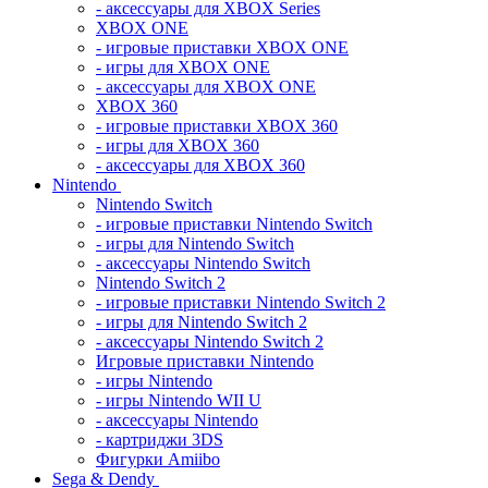
- аксессуары для XBOX Series
XBOX ONE
- игровые приставки XBOX ONE
- игры для XBOX ONE
- аксессуары для XBOX ONE
XBOX 360
- игровые приставки XBOX 360
- игры для XBOX 360
- аксессуары для XBOX 360
Nintendo
Nintendo Switch
- игровые приставки Nintendo Switch
- игры для Nintendo Switch
- аксессуары Nintendo Switch
Nintendo Switch 2
- игровые приставки Nintendo Switch 2
- игры для Nintendo Switch 2
- аксессуары Nintendo Switch 2
Игровые приставки Nintendo
- игры Nintendo
- игры Nintendo WII U
- аксессуары Nintendo
- картриджи 3DS
Фигурки Amiibo
Sega & Dendy