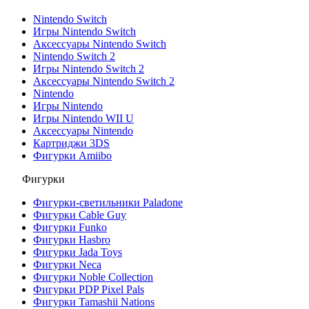
Nintendo Switch
Игры Nintendo Switch
Аксессуары Nintendo Switch
Nintendo Switch 2
Игры Nintendo Switch 2
Аксессуары Nintendo Switch 2
Nintendo
Игры Nintendo
Игры Nintendo WII U
Аксессуары Nintendo
Картриджи 3DS
Фигурки Amiibo
Фигурки
Фигурки-светильники Paladone
Фигурки Cable Guy
Фигурки Funko
Фигурки Hasbro
Фигурки Jada Toys
Фигурки Neca
Фигурки Noble Collection
Фигурки PDP Pixel Pals
Фигурки Tamashii Nations