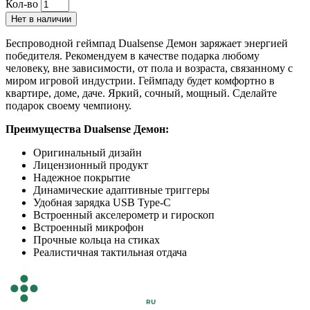
Кол-во
Нет в наличии
Беспроводной геймпад Dualsense Демон заряжает энергией
победителя. Рекомендуем в качестве подарка любому
человеку, вне зависимости, от пола и возраста, связанному с
миром игровой индустрии. Геймпаду будет комфортно в
квартире, доме, даче. Яркий, сочный, мощный. Сделайте
подарок своему чемпиону.
Преимущества Dualsense Демон:
Оригинальный дизайн
Лицензионный продукт
Надежное покрытие
Динамические адаптивные триггеры
Удобная зарядка USB Type-C
Встроенный акселерометр и гироскоп
Встроенный микрофон
Прочные кольца на стиках
Реалистичная тактильная отдача