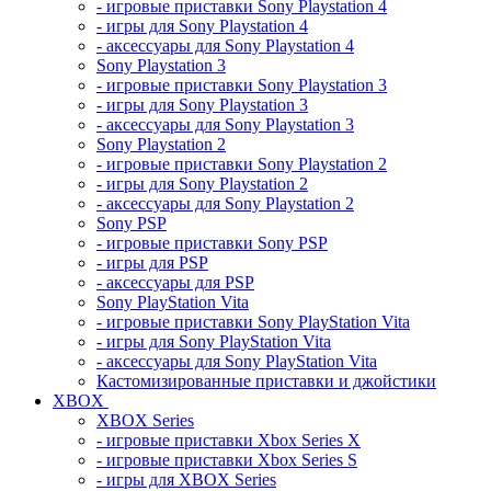
- игровые приставки Sony Playstation 4
- игры для Sony Playstation 4
- аксессуары для Sony Playstation 4
Sony Playstation 3
- игровые приставки Sony Playstation 3
- игры для Sony Playstation 3
- аксессуары для Sony Playstation 3
Sony Playstation 2
- игровые приставки Sony Playstation 2
- игры для Sony Playstation 2
- аксессуары для Sony Playstation 2
Sony PSP
- игровые приставки Sony PSP
- игры для PSP
- аксессуары для PSP
Sony PlayStation Vita
- игровые приставки Sony PlayStation Vita
- игры для Sony PlayStation Vita
- аксессуары для Sony PlayStation Vita
Кастомизированные приставки и джойстики
XBOX
XBOX Series
- игровые приставки Xbox Series X
- игровые приставки Xbox Series S
- игры для XBOX Series