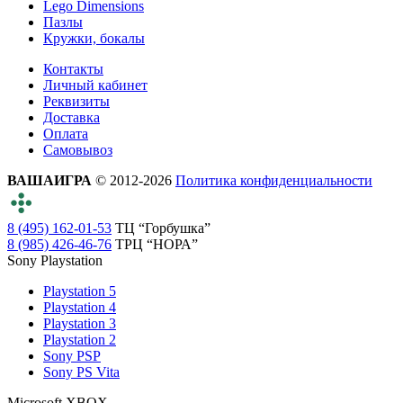
Lego Dimensions
Пазлы
Кружки, бокалы
Контакты
Личный кабинет
Реквизиты
Доставка
Оплата
Самовывоз
ВАШАИГРА
© 2012-2026
Политика конфиденциальности
8 (495) 162-01-53
ТЦ “Горбушка”
8 (985) 426-46-76
ТРЦ “НОРА”
Sony Playstation
Playstation 5
Playstation 4
Playstation 3
Playstation 2
Sony PSP
Sony PS Vita
Microsoft XBOX