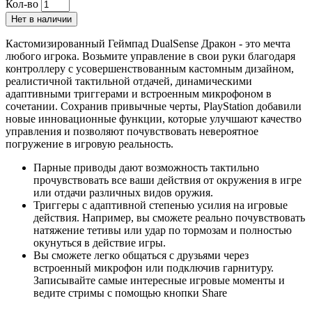
Кол-во
Нет в наличии
Кастомизированный Геймпад DualSense Дракон - это мечта
любого игрока. Возьмите управление в свои руки благодаря
контроллеру с усовершенствованным кастомным дизайном,
реалистичной тактильной отдачей, динамическими
адаптивными триггерами и встроенным микрофоном в
сочетании. Сохранив привычные черты, PlayStation добавили
новые инновационные функции, которые улучшают качество
управления и позволяют почувствовать невероятное
погружение в игровую реальность.
Парные приводы дают возможность тактильно
прочувствовать все ваши действия от окружения в игре
или отдачи различных видов оружия.
Триггеры с адаптивной степенью усилия на игровые
действия. Например, вы сможете реально почувствовать
натяжение тетивы или удар по тормозам и полностью
окунуться в действие игры.
Вы сможете легко общаться с друзьями через
встроенный микрофон или подключив гарнитуру.
Записывайте самые интересные игровые моменты и
ведите стримы с помощью кнопки Share