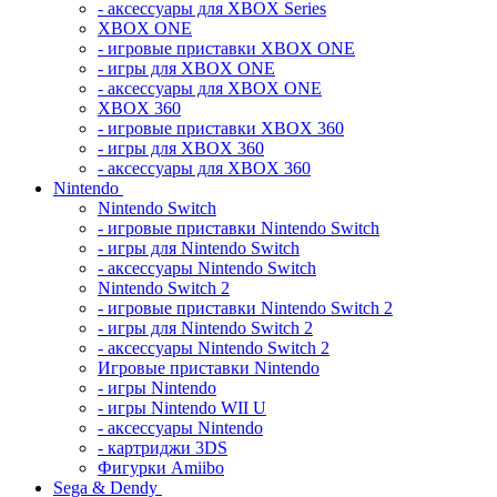
- аксессуары для XBOX Series
XBOX ONE
- игровые приставки XBOX ONE
- игры для XBOX ONE
- аксессуары для XBOX ONE
XBOX 360
- игровые приставки XBOX 360
- игры для XBOX 360
- аксессуары для XBOX 360
Nintendo
Nintendo Switch
- игровые приставки Nintendo Switch
- игры для Nintendo Switch
- аксессуары Nintendo Switch
Nintendo Switch 2
- игровые приставки Nintendo Switch 2
- игры для Nintendo Switch 2
- аксессуары Nintendo Switch 2
Игровые приставки Nintendo
- игры Nintendo
- игры Nintendo WII U
- аксессуары Nintendo
- картриджи 3DS
Фигурки Amiibo
Sega & Dendy