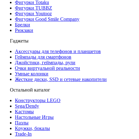
Фигурки Totaku
Фигурки TUBBZ
Фигурки Youtooz
Фигурки Good Smile Company
Брелки
Рюкзаки
Гаджеты
Аксессуары для телефонов и планшетов
Геймпады для смартфонов
Джойстики, геймпады, рули
Очки виртуальной реальности
Умные колонки
Жесткие диски, SSD и сетевые накопители
Остальной каталог
Конструкторы LEGO
Sega/Dendy
Кастомы
Настольные Игры
Пазлы
Кружки, бокалы
Trade-In