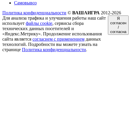
Самовывоз
Политика конфиденциальности
©
ВАШАИГРА
2012-2026
Для анализа трафика и улучшения работы наш сайт
Я
использует
файлы cookie
, сервисы сбора
согласен
/
технических данных посетителей и
согласна
«Яндекс.Метрику». Продолжение использования
сайта является
согласием с применением
данных
технологий. Подробности вы можете узнать на
странице
Политика конфиденциальности
.